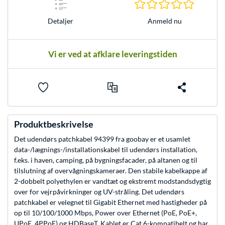
0.0 Stjer
Anmeld nu
Detaljer
Vi er ved at afklare leveringstiden
Produktbeskrivelse
Det udendørs patchkabel 94399 fra goobay er et usamlet
data-/lægnings-/installationskabel til udendørs installation,
f.eks. i haven, camping, på bygningsfacader, på altanen og til
tilslutning af overvågningskameraer. Den stabile kabelkappe af
2-dobbelt polyethylen er vandtæt og ekstremt modstandsdygtig
over for vejrpåvirkninger og UV-stråling. Det udendørs
patchkabel er velegnet til Gigabit Ethernet med hastigheder på
op til 10/100/1000 Mbps, Power over Ethernet (PoE, PoE+,
UPoE, 4PPoE) og HDBaseT. Kablet er Cat.6-kompatibelt og har