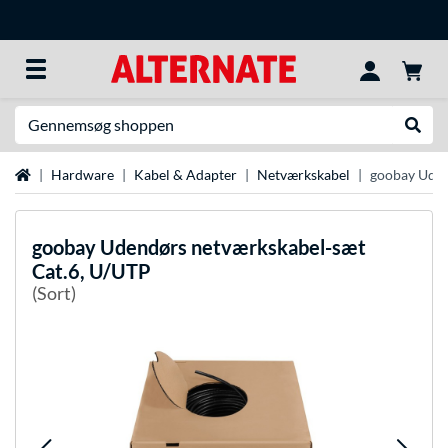
Søg efter noget
Udfør
Startside
Hardware
Kabel & Adapter
Netværkskabel
goobay Uden
goobay
Udendørs netværkskabel-sæt
Cat.6, U/UTP
(Sort)