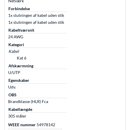
Netværk
Forbindelse
1x slutningen af kabel uden stik
1x slutningen af kabel uden stik
Kabeltværsnit
24 AWG
Kategori
Kabel
Kat 6
Afskærmning
U/UTP
Egenskaber
Udv.
OBS
Brandklasse (HLR) Fca
Kabellængde
305 måler
WEEE nummer
54978142