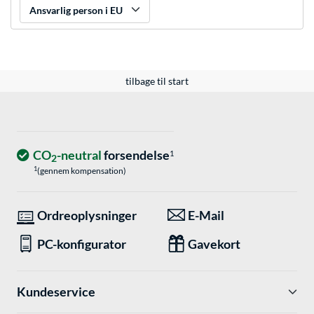
Ansvarlig person i EU
tilbage til start
CO
-neutral
forsendelse
1
2
1
(gennem kompensation)
Ordreoplysninger
E-Mail
PC-konfigurator
Gavekort
Kundeservice