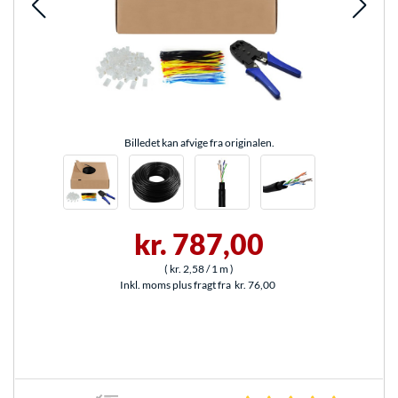
Billedet kan afvige fra originalen.
kr. 787,00
(
kr. 2,58
/ 1 m
)
Inkl. moms plus fragt fra
kr. 76,00