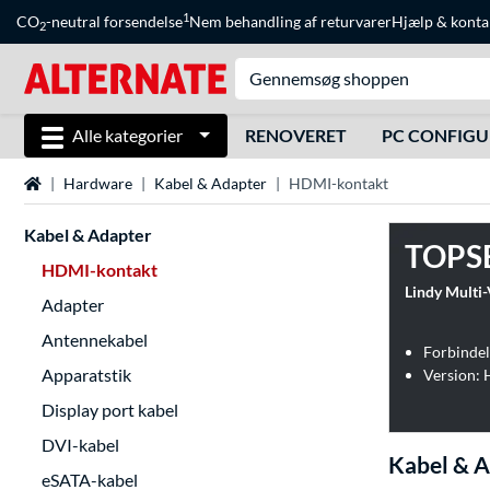
1
CO
-neutral forsendelse
Nem behandling af returvarer
Hjælp
&
konta
2
Alle kategorier
RENOVERET
PC CONFIG
Startside
Hardware
Kabel & Adapter
HDMI-kontakt
Kabel & Adapter
TOPS
HDMI-kontakt
Lindy Multi
Adapter
Antennekabel
Forbindel
Apparatstik
Version:
Display port kabel
DVI-kabel
Kabel & 
eSATA-kabel