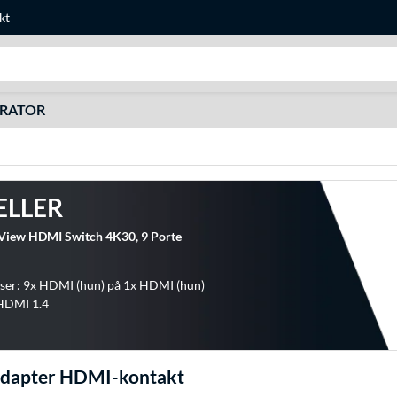
kt
Søg efter noget
URATOR
ELLER
-View HDMI Switch 4K30, 9 Porte
ser: 9x HDMI (hun) på 1x HDMI (hun)
 HDMI 1.4
Adapter HDMI-kontakt