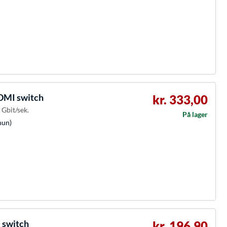
DMI switch
kr. 333,00
 Gbit/sek.
På lager
hun)
 switch
kr. 196,90