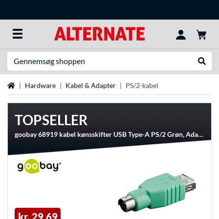
Søg efter noget
Udfør
Startside
Hardware
Kabel & Adapter
PS/2-kabel
TOPSELLER
goobay 68919 kabel kønsskifter USB Type-A PS/2 Grøn, Adapter
kr. 29,69