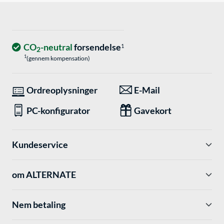
CO
-neutral
forsendelse
1
2
1
(gennem kompensation)
Ordreoplysninger
E-Mail
PC-konfigurator
Gavekort
Kundeservice
om ALTERNATE
Nem betaling