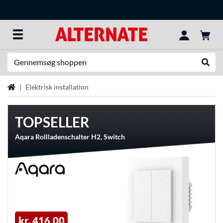
Søg efter noget
Udfør
Startside
Elektrisk installation
TOPSELLER
Aqara Rollladenschalter H2, Switch
kr. 416,00