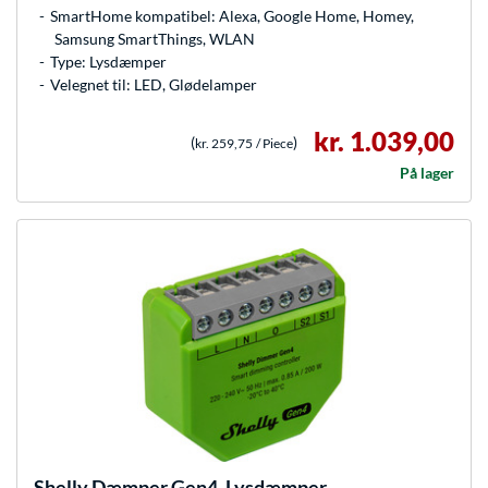
SmartHome kompatibel: Alexa, Google Home, Homey,
Samsung SmartThings, WLAN
Type: Lysdæmper
Velegnet til: LED, Glødelamper
kr. 1.039,00
(
)
kr. 259,75
/ Piece
På lager
Shelly
Dæmper Gen4, Lysdæmper