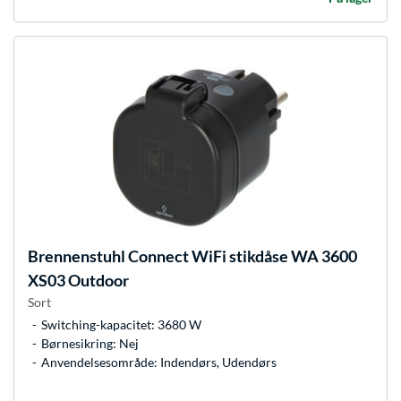
Brennenstuhl
Connect WiFi stikdåse WA 3600
XS03 Outdoor
Sort
Switching-kapacitet: 3680 W
Børnesikring: Nej
Anvendelsesområde: Indendørs, Udendørs