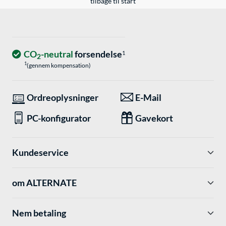
tilbage til start
CO
-neutral
forsendelse
1
2
1
(gennem kompensation)
Ordreoplysninger
E-Mail
PC-konfigurator
Gavekort
Kundeservice
om ALTERNATE
Nem betaling