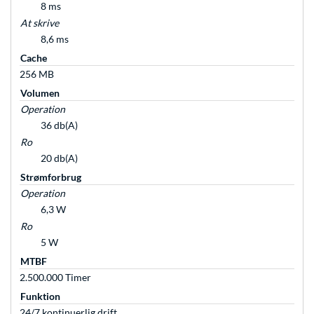
8 ms
At skrive
8,6 ms
Cache
256 MB
Volumen
Operation
36 db(A)
Ro
20 db(A)
Strømforbrug
Operation
6,3 W
Ro
5 W
MTBF
2.500.000 Timer
Funktion
24/7 kontinuerlig drift