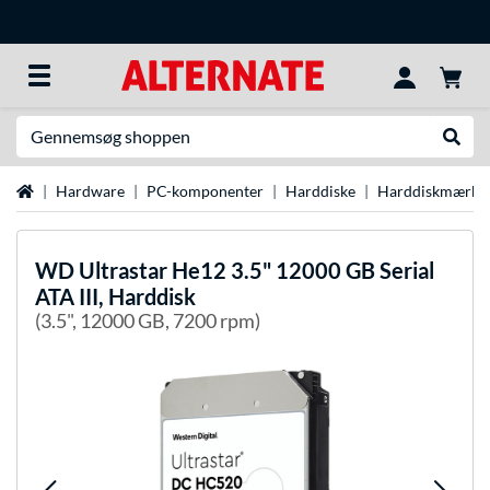
Søg efter noget
Udfør
Startside
Hardware
PC-komponenter
Harddiske
Harddiskmærke
WD
Ultrastar He12 3.5" 12000 GB Serial
ATA III, Harddisk
(3.5", 12000 GB, 7200 rpm)