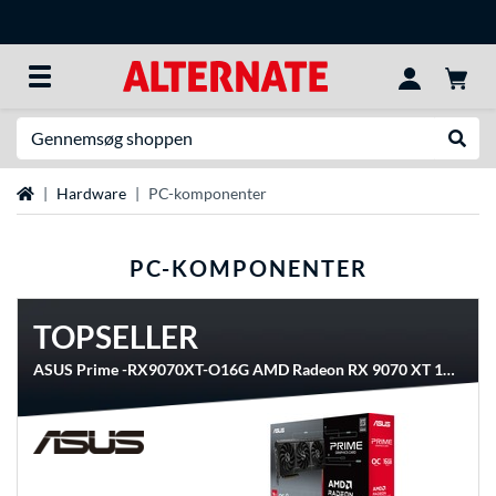
Søg efter noget
Udfør
Startside
Hardware
PC-komponenter
PC-KOMPONENTER
TOPSELLER
ASUS Prime -RX9070XT-O16G AMD Radeon RX 9070 XT 16 GB GDDR6, Grafikkort