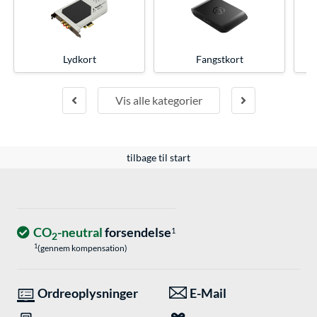
Lydkort
Fangstkort
Vis alle kategorier
tilbage til start
CO
-neutral
forsendelse
1
2
1
(gennem kompensation)
Ordreoplysninger
E-Mail