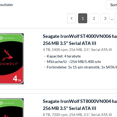
Sorter
esultater
1
2
3
…
Seagate
IronWolf ST4000VN006 har
256 MB 3.5" Serial ATA III
4 TB, 5400 rpm, 256 MB, 3.5", Serial ATA III
Kapacitet: 4 terabyte
MS/cache/U: -/256 MB/5.400 o/m
Forbindelse: 1x 15-pin strømstik, 1x SATA/
Seagate
IronWolf ST8000VN004 har
256 MB 3.5" Serial ATA III
8 TB, 7200 rpm, 256 MB, 3.5", Serial ATA III