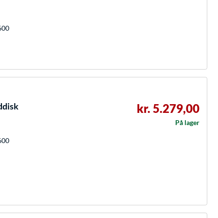
600
ddisk
kr. 5.279,00
På lager
600