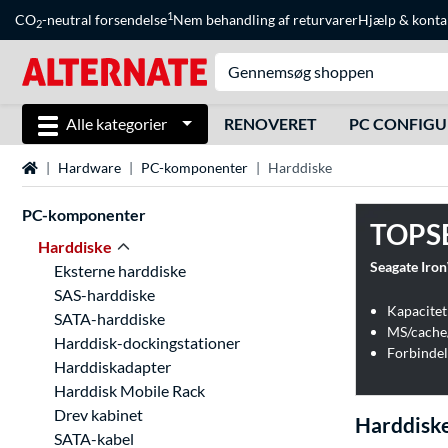
1
CO
-neutral forsendelse
Nem behandling af returvarer
Hjælp
&
konta
2
Alle kategorier
RENOVERET
PC CONFIG
Startside
Hardware
PC-komponenter
Harddiske
PC-komponenter
TOPS
Harddiske
Eksterne harddiske
SAS-harddiske
Kapacitet
SATA-harddiske
MS/cache
Harddisk-dockingstationer
Forbindel
Harddiskadapter
Harddisk Mobile Rack
Drev kabinet
Harddisk
SATA-kabel