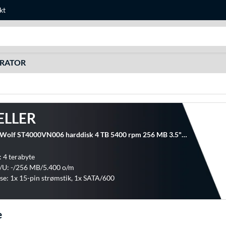
kt
Søg efter noget
URATOR
ELLER
Seagate IronWolf ST4000VN006 harddisk 4 TB 5400 rpm 256 MB 3.5" Serial ATA III
: 4 terabyte
/U: -/256 MB/5.400 o/m
se: 1x 15-pin strømstik, 1x SATA/600
e