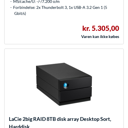
MS/cache/U: -/-/7.200 o/m
Forbindelse: 2x Thunderbolt 3, 1x USB-A 3.2 Gen 1 (5
Gbit/s)
kr. 5.305,00
Varen kan ikke købes
LaCie
2big RAID 8TB disk array Desktop Sort,
Harddisk