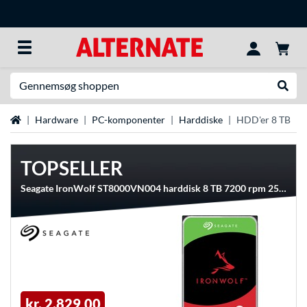
Søg efter noget
Udfør
Startside
Hardware
PC-komponenter
Harddiske
HDD'er 8 TB
TOPSELLER
Seagate IronWolf ST8000VN004 harddisk 8 TB 7200 rpm 256 MB 3.5" Serial ATA III
kr. 2.829,00