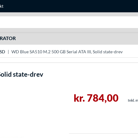
kt
Søg efter noget
URATOR
SD
WD Blue SA510 M.2 500 GB Serial ATA III, Solid state-drev
olid state-drev
kr. 784,00
Inkl. 