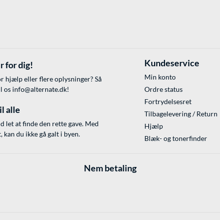
Kundeservice
r for dig!
Min konto
r hjælp eller flere oplysninger? Så
il os
info@alternate.dk
!
Ordre status
Fortrydelsesret
l alle
Tilbagelevering / Return
id let at finde den rette gave. Med
Hjælp
 kan du ikke gå galt i byen.
Blæk- og tonerfinder
Nem betaling