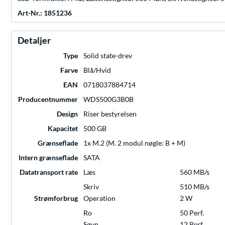
Art-Nr.: 1851236
Detaljer
Type
Solid state-drev
Farve
Blå/Hvid
EAN
0718037884714
Producentnummer
WDS500G3B0B
Design
Riser bestyrelsen
Kapacitet
500 GB
Grænseflade
1x M.2 (M. 2 modul nøgle: B + M)
Intern grænseflade
SATA
Datatransport rate
Læs
560 MB/s
Skriv
510 MB/s
Strømforbrug
Operation
2 W
Ro
50 Perf.
Søvn
12 Perf.