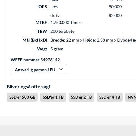
IOPS
Læs
90.000
skriv
82.000
MTBF
1.750.000 Timer
TBW
200 terabyte
Mål (BxHxD)
Bredde: 22 mm x Højde: 2,38 mm x Dybde/l
Vægt
5 gram
WEEE nummer
54978142
Ansvarlig person i EU
Bliver også ofte søgt
SSD'er 500 GB
SSD'er 1 TB
SSD'er 2 TB
SSD'er 4 TB
NVM