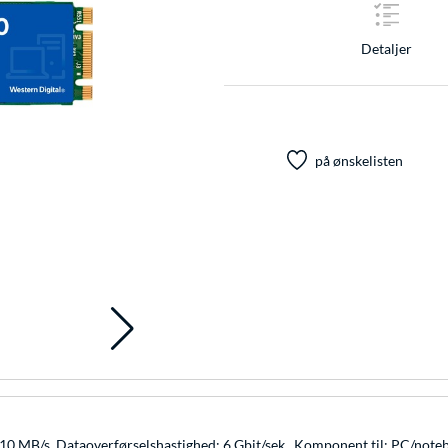
Detaljer
på ønskelisten
10 MB/s, Dataoverførselshastighed: 6 Gbit/sek., Komponent til: PC/note