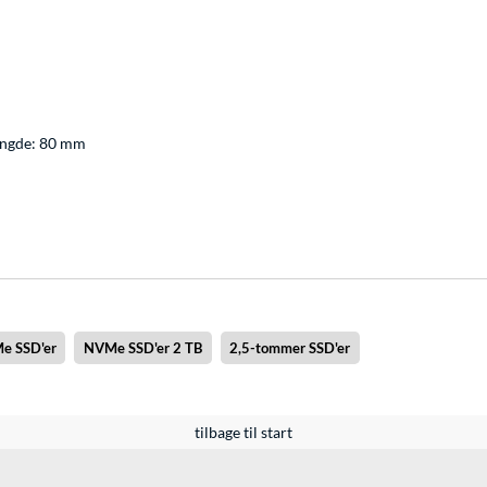
ængde: 80 mm
e SSD'er
NVMe SSD'er 2 TB
2,5-tommer SSD'er
tilbage til start