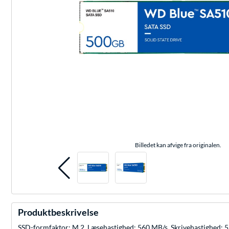
Billedet kan afvige fra originalen.
Produktbeskrivelse
SSD-formfaktor: M.2, Læsehastighed: 560 MB/s, Skrivehastighed: 5