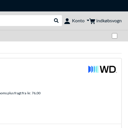
indkøbsvogn
Konto
Udfør søgning
Skif
moms plus fragt fra
kr. 76,00