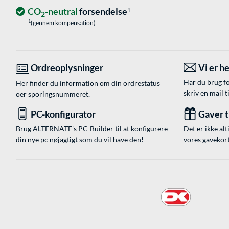
CO
-neutral
forsendelse
1
2
1
(gennem kompensation)
Ordreoplysninger
Vi er he
Har du brug fo
Her finder du information om din ordrestatus
skriv en mail t
oer sporingsnummeret.
PC-konfigurator
Gaver ti
Brug ALTERNATE's PC-Builder til at konfigurere
Det er ikke alt
din nye pc nøjagtigt som du vil have den!
vores gavekort,