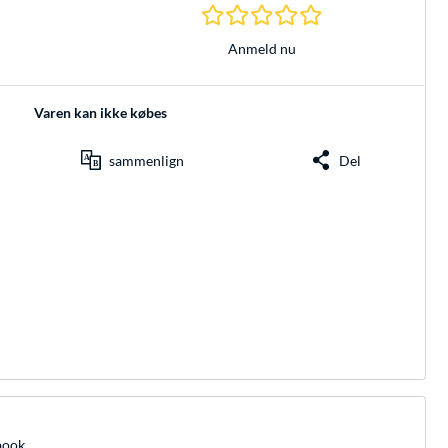
0.0 Stjerner hos 0 
Anmeld nu
Varen kan ikke købes
sammenlign
Del
book