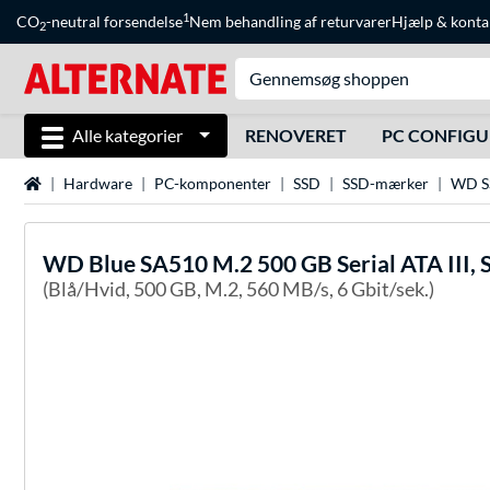
1
CO
-neutral forsendelse
Nem behandling af returvarer
Hjælp
&
konta
2
Alle kategorier
RENOVERET
PC CONFIG
Startside
Hardware
PC-komponenter
SSD
SSD-mærker
WD S
WD
Blue SA510 M.2 500 GB Serial ATA III, S
(Blå/Hvid, 500 GB, M.2, 560 MB/s, 6 Gbit/sek.)