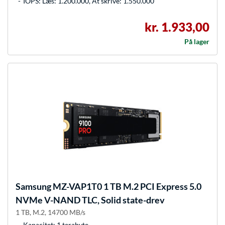
IOPS: Læs: 1.200.000, At skrive: 1.550.000
kr. 1.933,00
På lager
Samsung
MZ-VAP1T0 1 TB M.2 PCI Express 5.0
NVMe V-NAND TLC, Solid state-drev
1 TB, M.2, 14700 MB/s
Kapacitet: 1 terabyte