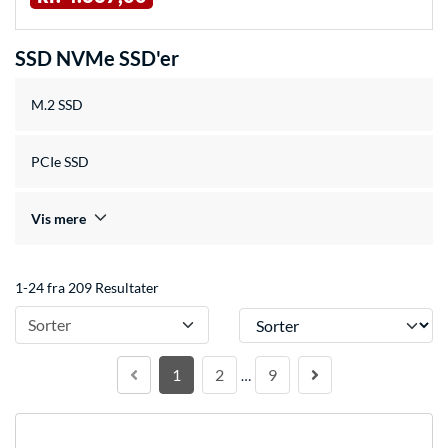
SSD NVMe SSD'er
M.2 SSD
PCIe SSD
Vis mere
1-24 fra 209 Resultater
Sorter
Sorter
1
2
9
…