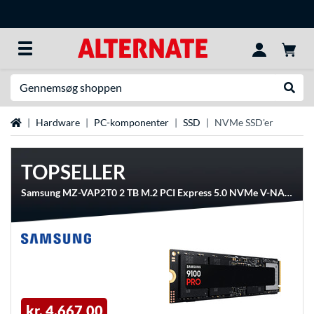
Søg efter noget
Udfør
Startside
Hardware
PC-komponenter
SSD
NVMe SSD'er
TOPSELLER
Samsung MZ-VAP2T0 2 TB M.2 PCI Express 5.0 NVMe V-NAND TLC, Solid state-drev
kr. 4.667,00