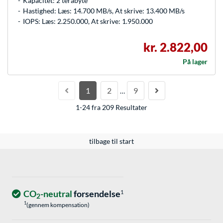
Kapacitet: 2 terabyte
Hastighed: Læs: 14.700 MB/s, At skrive: 13.400 MB/s
IOPS: Læs: 2.250.000, At skrive: 1.950.000
kr. 2.822,00
På lager
1
2
9
…
1-24 fra 209 Resultater
tilbage til start
CO
-neutral
forsendelse
1
2
1
(gennem kompensation)