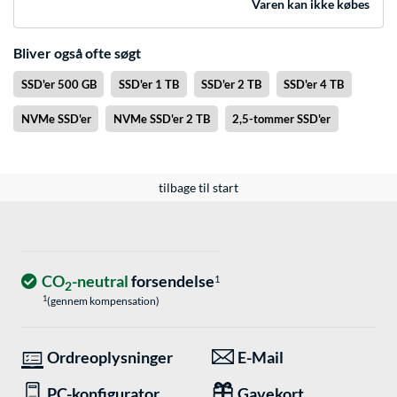
Varen kan ikke købes
Bliver også ofte søgt
SSD'er 500 GB
SSD'er 1 TB
SSD'er 2 TB
SSD'er 4 TB
NVMe SSD'er
NVMe SSD'er 2 TB
2,5-tommer SSD'er
tilbage til start
CO
-neutral
forsendelse
1
2
1
(gennem kompensation)
Ordreoplysninger
E-Mail
PC-konfigurator
Gavekort