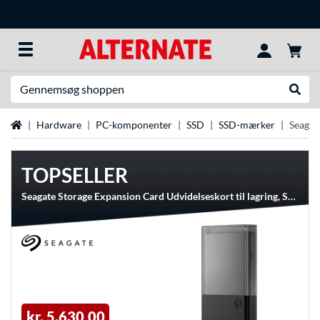
Søg efter noget
Udfør
Startside
Hardware
PC-komponenter
SSD
SSD-mærker
Seagat
TOPSELLER
Seagate Storage Expansion Card Udvidelseskort til lagring, Solid state-drev
kr. 5.630,00