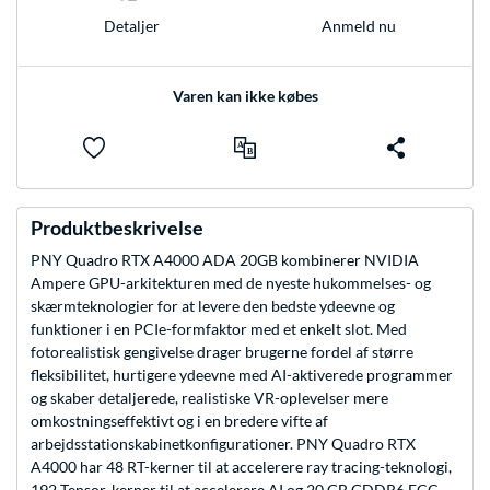
Anmeld nu
Detaljer
Varen kan ikke købes
Produktbeskrivelse
PNY Quadro RTX A4000 ADA 20GB kombinerer NVIDIA
Ampere GPU-arkitekturen med de nyeste hukommelses- og
skærmteknologier for at levere den bedste ydeevne og
funktioner i en PCIe-formfaktor med et enkelt slot. Med
fotorealistisk gengivelse drager brugerne fordel af større
fleksibilitet, hurtigere ydeevne med AI-aktiverede programmer
og skaber detaljerede, realistiske VR-oplevelser mere
omkostningseffektivt og i en bredere vifte af
arbejdsstationskabinetkonfigurationer. PNY Quadro RTX
A4000 har 48 RT-kerner til at accelerere ray tracing-teknologi,
192 Tensor-kerner til at accelerere AI og 20 GB GDDR6 ECC-