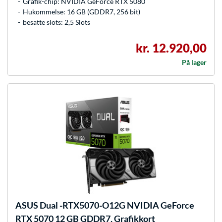
Grafik-chip: NVIDIA GeForce RTX 5080
Hukommelse: 16 GB (GDDR7, 256 bit)
besatte slots: 2,5 Slots
kr. 12.920,00
På lager
ASUS
Dual -RTX5070-O12G NVIDIA GeForce
RTX 5070 12 GB GDDR7, Grafikkort