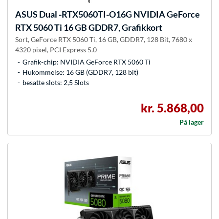
ASUS
Dual -RTX5060TI-O16G NVIDIA GeForce
RTX 5060 Ti 16 GB GDDR7, Grafikkort
Sort, GeForce RTX 5060 Ti, 16 GB, GDDR7, 128 Bit, 7680 x
4320 pixel, PCI Express 5.0
Grafik-chip: NVIDIA GeForce RTX 5060 Ti
Hukommelse: 16 GB (GDDR7, 128 bit)
besatte slots: 2,5 Slots
kr. 5.868,00
På lager