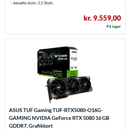
besatte slots: 2,5 Slots
kr. 9.559,00
På lager
ASUS
TUF Gaming TUF-RTX5080-O16G-
GAMING NVIDIA GeForce RTX 5080 16 GB
GDDR7, Grafikkort