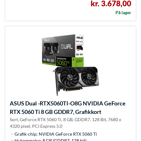
kr. 3.678,00
På lager
ASUS
Dual -RTX5060TI-O8G NVIDIA GeForce
RTX 5060 Ti 8 GB GDDR7, Grafikkort
Sort, GeForce RTX 5060 Ti, 8 GB, GDDR7, 128 Bit, 7680 x
4320 pixel, PCI Express 5.0
Grafik-chip: NVIDIA GeForce RTX 5060 Ti
Hukommelse: 8 GB (GDDR7, 128 bit)