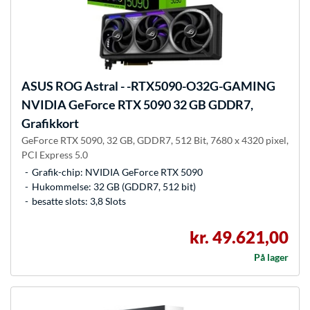
ASUS
ROG Astral - -RTX5090-O32G-GAMING
NVIDIA GeForce RTX 5090 32 GB GDDR7,
Grafikkort
GeForce RTX 5090, 32 GB, GDDR7, 512 Bit, 7680 x 4320 pixel,
PCI Express 5.0
Grafik-chip: NVIDIA GeForce RTX 5090
Hukommelse: 32 GB (GDDR7, 512 bit)
besatte slots: 3,8 Slots
kr. 49.621,00
På lager