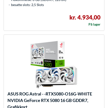
besatte slots: 2,5 Slots
kr. 4.934,00
På lager
ASUS
ROG Astral - -RTX5080-O16G-WHITE
NVIDIA GeForce RTX 5080 16 GB GDDR7,
Grafikkort