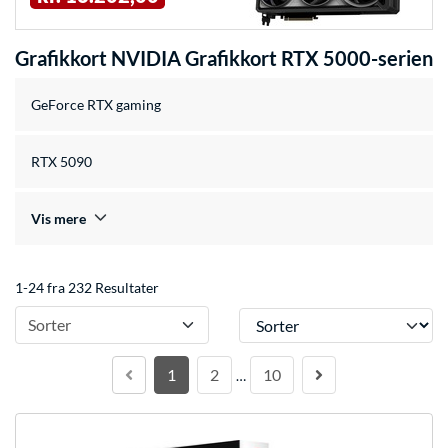
Grafikkort NVIDIA Grafikkort RTX 5000-serien
GeForce RTX gaming
RTX 5090
Vis mere
1-24 fra 232 Resultater
Sorter
Sorter
1
2
10
…