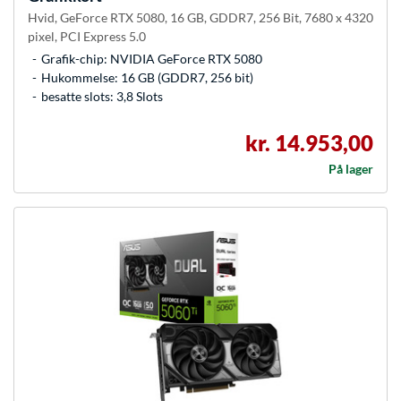
Hvid, GeForce RTX 5080, 16 GB, GDDR7, 256 Bit, 7680 x 4320
pixel, PCI Express 5.0
Grafik-chip: NVIDIA GeForce RTX 5080
Hukommelse: 16 GB (GDDR7, 256 bit)
besatte slots: 3,8 Slots
kr. 14.953,00
På lager