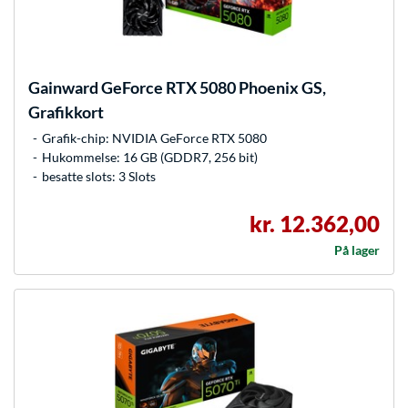
Gainward
GeForce RTX 5080 Phoenix GS,
Grafikkort
Grafik-chip: NVIDIA GeForce RTX 5080
Hukommelse: 16 GB (GDDR7, 256 bit)
besatte slots: 3 Slots
kr. 12.362,00
På lager