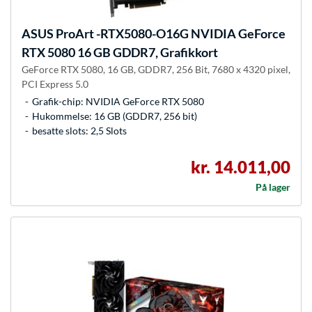
ASUS
ProArt -RTX5080-O16G NVIDIA GeForce
RTX 5080 16 GB GDDR7, Grafikkort
GeForce RTX 5080, 16 GB, GDDR7, 256 Bit, 7680 x 4320 pixel,
PCI Express 5.0
Grafik-chip: NVIDIA GeForce RTX 5080
Hukommelse: 16 GB (GDDR7, 256 bit)
besatte slots: 2,5 Slots
kr. 14.011,00
På lager