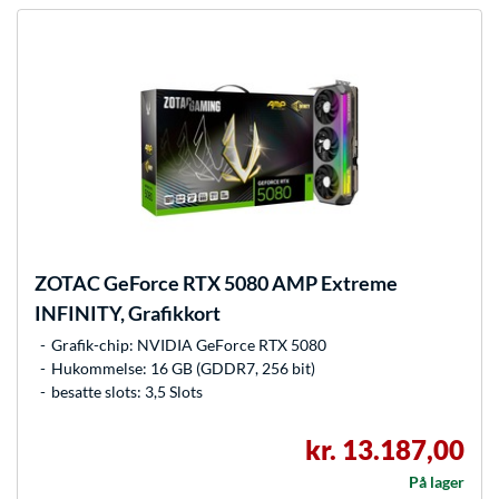
ZOTAC
GeForce RTX 5080 AMP Extreme
INFINITY, Grafikkort
Grafik-chip: NVIDIA GeForce RTX 5080
Hukommelse: 16 GB (GDDR7, 256 bit)
besatte slots: 3,5 Slots
kr. 13.187,00
På lager