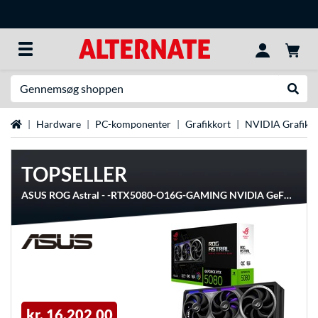
Søg efter noget
Udfør
Startside
Hardware
PC-komponenter
Grafikkort
NVIDIA Grafikk
TOPSELLER
ASUS ROG Astral - -RTX5080-O16G-GAMING NVIDIA GeForce RTX 5080 16 GB GDDR7, Grafikkort
kr. 16.202,00