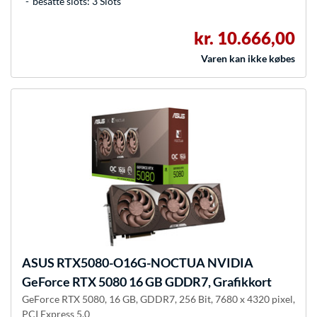
besatte slots: 3 Slots
kr. 10.666,00
Varen kan ikke købes
ASUS
RTX5080-O16G-NOCTUA NVIDIA
GeForce RTX 5080 16 GB GDDR7, Grafikkort
GeForce RTX 5080, 16 GB, GDDR7, 256 Bit, 7680 x 4320 pixel,
PCI Express 5.0