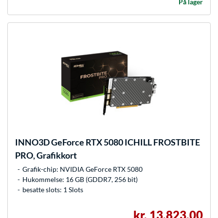
På lager
INNO3D
GeForce RTX 5080 ICHILL FROSTBITE
PRO, Grafikkort
Grafik-chip: NVIDIA GeForce RTX 5080
Hukommelse: 16 GB (GDDR7, 256 bit)
besatte slots: 1 Slots
kr. 13.823,00