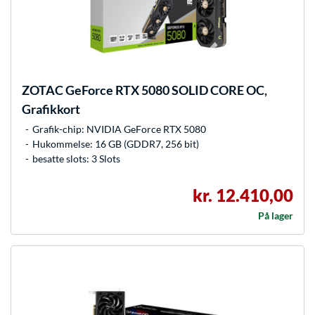
ZOTAC
GeForce RTX 5080 SOLID CORE OC,
Grafikkort
Grafik-chip: NVIDIA GeForce RTX 5080
Hukommelse: 16 GB (GDDR7, 256 bit)
besatte slots: 3 Slots
kr. 12.410,00
På lager