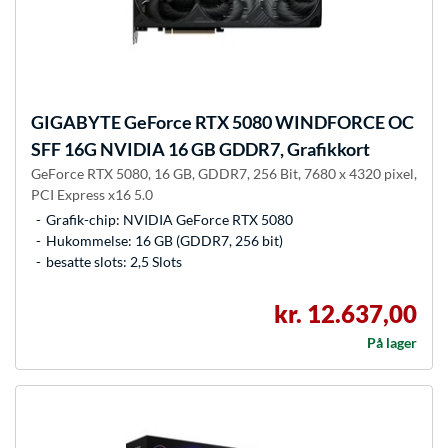
GIGABYTE
GeForce RTX 5080 WINDFORCE OC
SFF 16G NVIDIA 16 GB GDDR7, Grafikkort
GeForce RTX 5080, 16 GB, GDDR7, 256 Bit, 7680 x 4320 pixel,
PCI Express x16 5.0
Grafik-chip: NVIDIA GeForce RTX 5080
Hukommelse: 16 GB (GDDR7, 256 bit)
besatte slots: 2,5 Slots
kr. 12.637,00
På lager