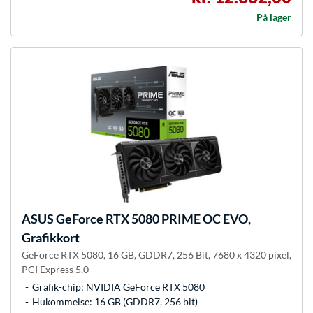
På lager
ASUS
GeForce RTX 5080 PRIME OC EVO,
Grafikkort
GeForce RTX 5080, 16 GB, GDDR7, 256 Bit, 7680 x 4320 pixel,
PCI Express 5.0
Grafik-chip: NVIDIA GeForce RTX 5080
Hukommelse: 16 GB (GDDR7, 256 bit)