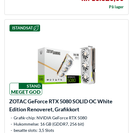
På lager
ISTANDSAT
STAND
MEGET GOD
ZOTAC
GeForce RTX 5080 SOLID OC White
Edition Renoveret, Grafikkort
Grafik-chip: NVIDIA GeForce RTX 5080
Hukommelse: 16 GB (GDDR7, 256 bit)
besatte slots: 3,5 Slots