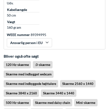
Udv.
Kabellængde
50 cm
Vægt
160 gram
WEEE nummer
89394995
Ansvarlig person i EU
Bliver også ofte søgt
120 Hz-skærme
:3-skærme
Skærme med indbygget webcam
Skærme med indbyggede højttalere
Skærme 2560 x 1440
Skærme 3840 x 2160
Skærme 3440 x 1440
500 Hz-skærme
Skærme med daisy chain
Mini-skærme