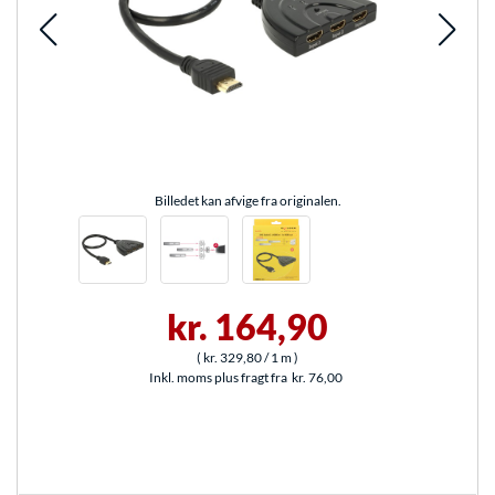
Billedet kan afvige fra originalen.
kr. 164,90
(
kr. 329,80
/ 1 m
)
Inkl. moms plus fragt fra
kr. 76,00