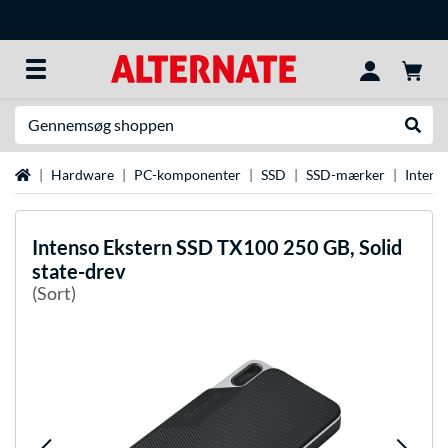
Søg efter noget
Udfør
Startside
Hardware
PC-komponenter
SSD
SSD-mærker
Intens
Intenso
Ekstern SSD TX100 250 GB, Solid
state-drev
(Sort)