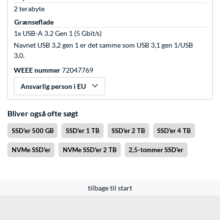
2 terabyte
Grænseflade
1x USB-A 3.2 Gen 1 (5 Gbit/s)
Navnet USB 3,2 gen 1 er det samme som USB 3,1 gen 1/USB
3,0.
WEEE nummer
72047769
Ansvarlig person i EU
Bliver også ofte søgt
SSD'er 500 GB
SSD'er 1 TB
SSD'er 2 TB
SSD'er 4 TB
NVMe SSD'er
NVMe SSD'er 2 TB
2,5-tommer SSD'er
tilbage til start