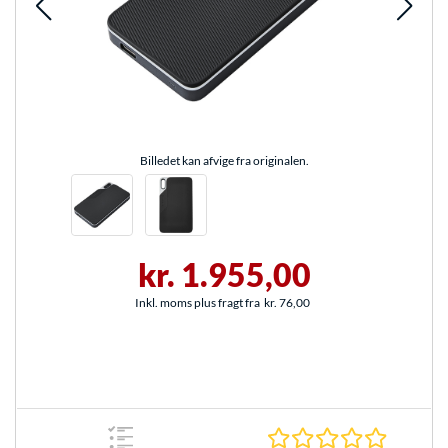
Billedet kan afvige fra originalen.
kr. 1.955,00
Inkl. moms plus fragt fra
kr. 76,00
0.0 Stjer