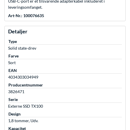
USB-C-port er et tilsvarende adapterkabel inkluderet i
leveringsomfanget.
Art-Nr.: 100076635
Detaljer
Type
Solid state-drev
Farve
Sort
EAN
4034303034949
Producentnummer
3826471
Serie
Externe SSD TX100
Design
1,8 tommer, Udv.
Kapacitet