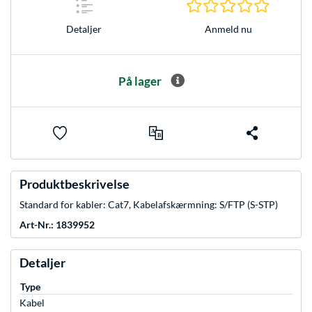
0.0 Stjer
Anmeld nu
Detaljer
På lager
Produktbeskrivelse
Standard for kabler: Cat7, Kabelafskærmning: S/FTP (S-STP)
Art-Nr.: 1839952
Detaljer
Type
Kabel