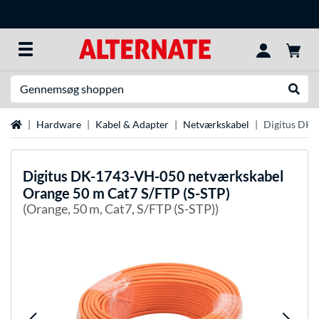
Søg efter noget
Udfør
Startside
Hardware
Kabel & Adapter
Netværkskabel
Digitus DK-
Digitus
DK-1743-VH-050 netværkskabel
Orange 50 m Cat7 S/FTP (S-STP)
(Orange, 50 m, Cat7, S/FTP (S-STP))