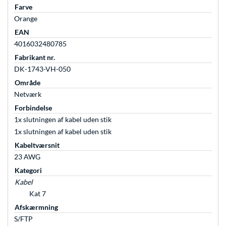
Farve
Orange
EAN
4016032480785
Fabrikant nr.
DK-1743-VH-050
Område
Netværk
Forbindelse
1x slutningen af kabel uden stik
1x slutningen af kabel uden stik
Kabeltværsnit
23 AWG
Kategori
Kabel
Kat 7
Afskærmning
S/FTP