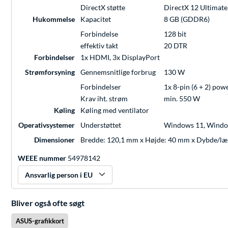
DirectX støtte
DirectX 12 Ultimate
Hukommelse
Kapacitet
8 GB (GDDR6)
Forbindelse
128 bit
effektiv takt
20 DTR
Forbindelser
1x HDMI, 3x DisplayPort
Strømforsyning
Gennemsnitlige forbrug
130 W
Forbindelser
1x 8-pin (6 + 2) po
Krav iht. strøm
min. 550 W
Køling
Køling med ventilator
Operativsystemer
Understøttet
Windows 11, Windo
Dimensioner
Bredde: 120,1 mm x Højde: 40 mm x Dybde/l
WEEE nummer
54978142
Ansvarlig person i EU
Bliver også ofte søgt
ASUS-grafikkort