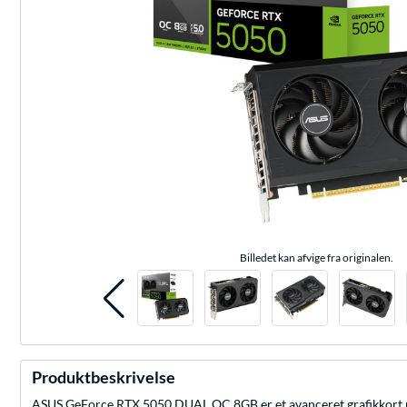
Billedet kan afvige fra originalen.
Produktbeskrivelse
ASUS GeForce RTX 5050 DUAL OC 8GB er et avanceret grafikkort m