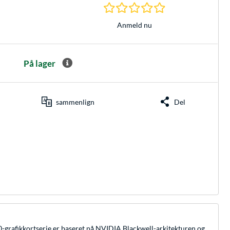
0.0 Stjerner hos 0 
Anmeld nu
På lager
sammenlign
Del
rafikkortserie er baseret på NVIDIA Blackwell-arkitekturen og