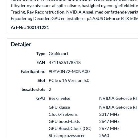
tilbyder nye niveauer af spilrealisme, hastighed og energieffektivi
Tracing, Ray Reconstruction, NVIDIA Ansel, med omfattende værk
Encoder og Decoder. GPU'en installeret på ASUS GeForce RTX 5
Art-Nr.: 100141221
Detaljer
Type
Grafikkort
EAN
4711636178518
Fabrikant nr.
90YV0N72-M0NA00
Slot
PCIe x 16 Version 5.0
besatte slots
2
GPU
Beskrivelse
NVIDIA GeForce RT
GPU klasse
NVIDIA GeForce RT
Clock-frekvens
2317 MHz
GPU boost-takts
2647 MHz
GPU Boost Clock (OC)
2677 MHz
Streamprozessoren
2560