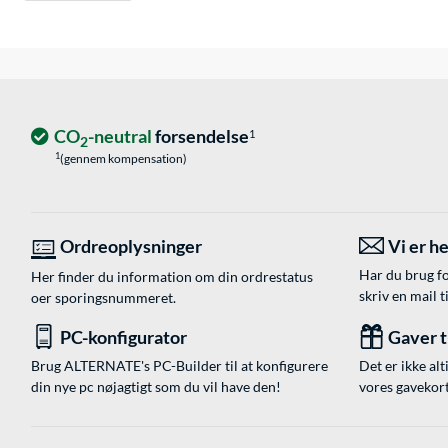
CO
-neutral
forsendelse
1
2
1
(gennem kompensation)
Ordreoplysninger
Vi er he
Har du brug fo
Her finder du information om din ordrestatus
skriv en mail t
oer sporingsnummeret.
PC-konfigurator
Gaver ti
Brug ALTERNATE's PC-Builder til at konfigurere
Det er ikke alt
din nye pc nøjagtigt som du vil have den!
vores gavekort,