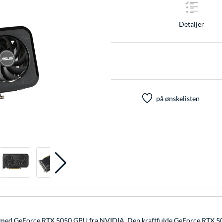
Detaljer
på ønskelisten
ed GeForce RTX 5050 GPU fra NVIDIA. Den kraftfulde GeForce RTX 50-g