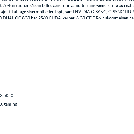
tet, AI-funktioner såsom billedgenerering, multi frame-generering og real
tøjer til at tage skærmbilleder i spil, samt NVIDIA G-SYNC, G-SYNC HD
050 DUAL OC 8GB har 2560 CUDA-kerner. 8 GB GDDR6-hukommelsen har 
X 5050
X gaming