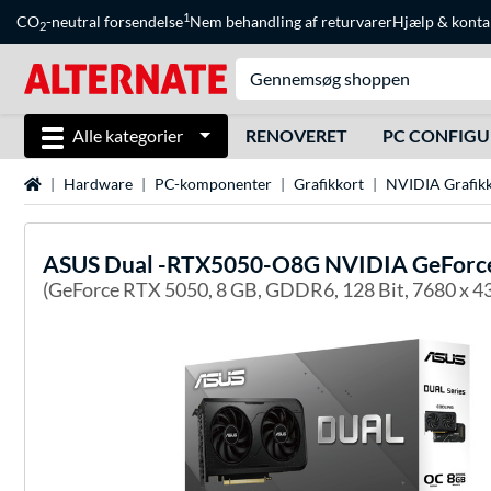
1
CO
-neutral forsendelse
Nem behandling af returvarer
Hjælp
&
konta
2
Alle kategorier
RENOVERET
PC CONFIG
Startside
Hardware
PC-komponenter
Grafikkort
NVIDIA Grafik
ASUS
Dual -RTX5050-O8G NVIDIA GeForce
(GeForce RTX 5050, 8 GB, GDDR6, 128 Bit, 7680 x 432