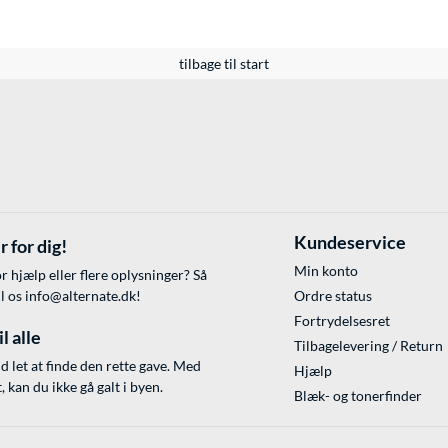
tilbage til start
Kundeservice
r for dig!
Min konto
r hjælp eller flere oplysninger? Så
il os
info@alternate.dk
!
Ordre status
Fortrydelsesret
l alle
Tilbagelevering / Return
id let at finde den rette gave. Med
Hjælp
 kan du ikke gå galt i byen.
Blæk- og tonerfinder