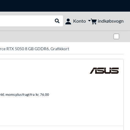
indkøbsvogn
Konto
Udfør søgning
Skif
ce RTX 5050 8 GB GDDR6, Grafikkort
nkl. moms plus fragt fra
kr. 76,00