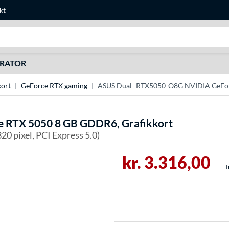
kt
Søg efter noget
URATOR
kort
GeForce RTX gaming
ASUS Dual -RTX5050-O8G NVIDIA GeFor
 RTX 5050 8 GB GDDR6, Grafikkort
0 pixel, PCI Express 5.0)
kr. 3.316,00
I