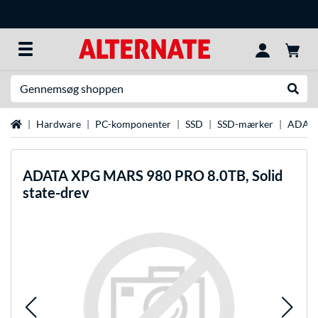
Søg efter noget
Udfør
Startside
Hardware
PC-komponenter
SSD
SSD-mærker
ADATA
ADATA
XPG MARS 980 PRO 8.0TB, Solid
state-drev