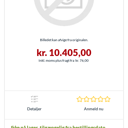
Billedet kan afvige fra originalen.
kr. 10.405,00
Inkl. moms plus fragt fra
kr. 76,00
0.0 Stjer
Anmeld nu
Detaljer
Ikke på lager, tilgængelig fra bestillingsdato