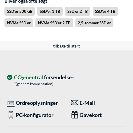
Bliver også ofte søgt
SSD'er 500 GB
SSD'er 1 TB
SSD'er 2 TB
SSD'er 4 TB
NVMe SSD'er
NVMe SSD'er 2 TB
2,5-tommer SSD'er
tilbage til start
CO
-neutral
forsendelse
1
2
1
(gennem kompensation)
Ordreoplysninger
E-Mail
PC-konfigurator
Gavekort