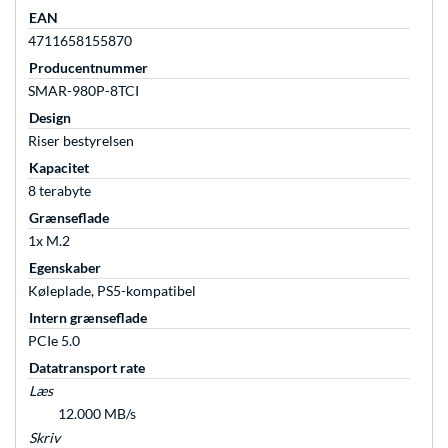
EAN
4711658155870
Producentnummer
SMAR-980P-8TCI
Design
Riser bestyrelsen
Kapacitet
8 terabyte
Grænseflade
1x M.2
Egenskaber
Køleplade, PS5-kompatibel
Intern grænseflade
PCIe 5.0
Datatransport rate
Læs
12.000 MB/s
Skriv