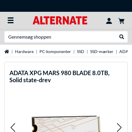
Søg efter noget
Udfør
Startside
Hardware
PC-komponenter
SSD
SSD-mærker
ADATA
ADATA
XPG MARS 980 BLADE 8.0TB,
Solid state-drev