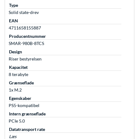
Type
Solid state-drev
EAN
4711658155887
Producentnummer
SMAR-980B-8TCS
Design
Riser bestyrelsen
Kapacitet
8 terabyte
Grænseflade
1x M.2
Egenskaber
PS5-kompatibel
Intern grænseflade
PCIe 5.0
Datatransport rate
Læs