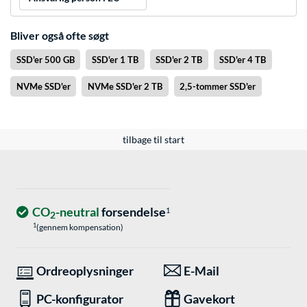
Bliver også ofte søgt
SSD'er 500 GB
SSD'er 1 TB
SSD'er 2 TB
SSD'er 4 TB
NVMe SSD'er
NVMe SSD'er 2 TB
2,5-tommer SSD'er
tilbage til start
CO
-neutral
forsendelse
1
2
1
(gennem kompensation)
Ordreoplysninger
E-Mail
PC-konfigurator
Gavekort