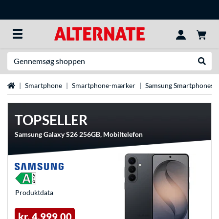
Søg efter noget
Udfør
Startside
Smartphone
Smartphone-mærker
Samsung Smartphones
TOPSELLER
Samsung Galaxy S26 256GB, Mobiltelefon
Produkt­data
kr. 4.999,00