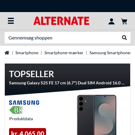
Søg efter noget
Udfør
Startside
Smartphone
Smartphone-mærker
Samsung Smartphones
TOPSELLER
Samsung Galaxy S25 FE 17 cm (6.7") Dual SIM Android 16.0 5G USB Type-C 8 GB 256 GB 4900 mAh Sort, Mobiltelefon
Produkt­data
kr. 4.065,00