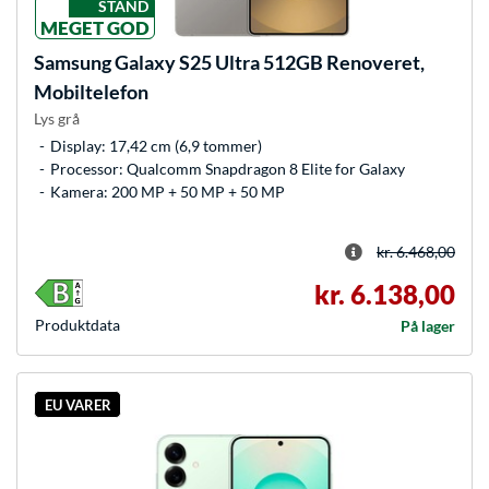
STAND
MEGET GOD
Samsung
Galaxy S25 Ultra 512GB Renoveret,
Mobiltelefon
Lys grå
Display: 17,42 cm (6,9 tommer)
Processor: Qualcomm Snapdragon 8 Elite for Galaxy
Kamera: 200 MP + 50 MP + 50 MP
kr. 6.468,00
kr. 6.138,00
Produkt­data
På lager
EU VARER