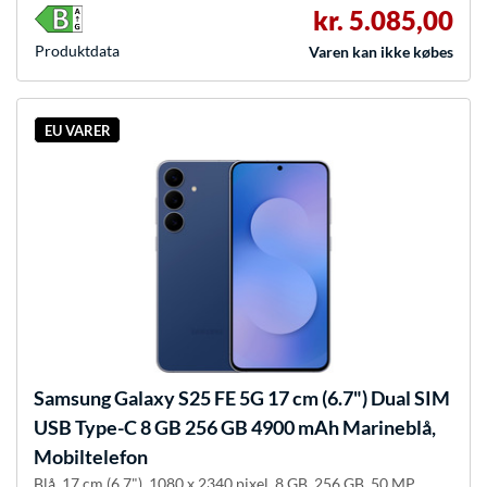
kr. 5.085,00
Produkt­data
Varen kan ikke købes
EU VARER
Samsung
Galaxy S25 FE 5G 17 cm (6.7") Dual SIM
USB Type-C 8 GB 256 GB 4900 mAh Marineblå,
Mobiltelefon
Blå, 17 cm (6.7"), 1080 x 2340 pixel, 8 GB, 256 GB, 50 MP,