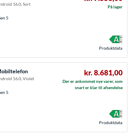
ndroid 16.0, Sort
På lager
Gen 5
Produkt­data
obiltelefon
kr. 8.681,00
ndroid 16.0, Violet
Der er ankommet nye varer, som
snart er klar til afsendelse
Gen 5
Produkt­data