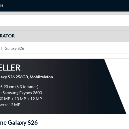
kt
Søg efter noget
URATOR
Galaxy S26
ELLER
axy S26 256GB, Mobiltelefon
15,93 cm (6,3 tommer)
r: Samsung Exynos 2600
50 MP + 10 MP + 12 MP
mera: 12 MP
ne Galaxy S26