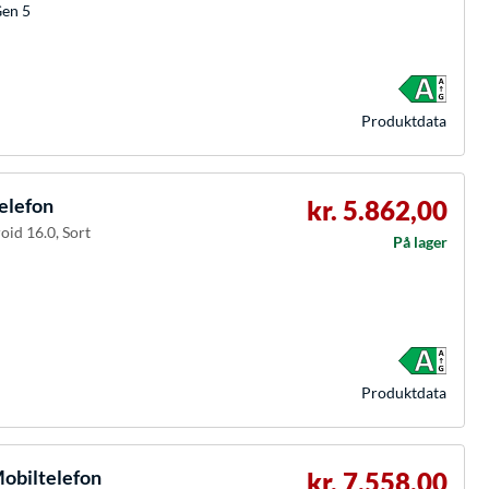
Gen 5
Produkt­data
elefon
kr. 5.862,00
oid 16.0, Sort
På lager
Produkt­data
obiltelefon
kr. 7.558,00