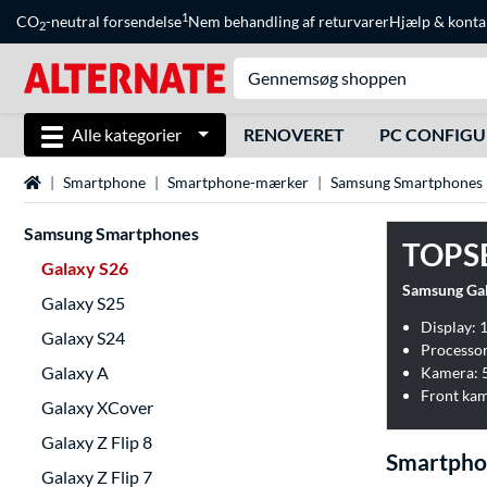
1
CO
-neutral forsendelse
Nem behandling af returvarer
Hjælp
&
konta
2
Alle kategorier
RENOVERET
PC CONFIG
Startside
Smartphone
Smartphone-mærker
Samsung Smartphones
Samsung Smartphones
TOPS
Galaxy S26
Samsung Gal
Galaxy S25
Display: 
Galaxy S24
Processo
Galaxy A
Kamera: 
Front ka
Galaxy XCover
Galaxy Z Flip 8
Smartpho
Galaxy Z Flip 7