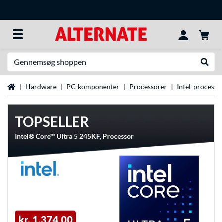
Søg efter noget
Udfør
Startside
Hardware
PC-komponenter
Processorer
Intel-processo
TOPSELLER
Intel® Core™ Ultra 5 245KF, Processor
kr. 1.374,00