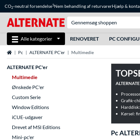
1
CO
-neutral forsendelse
Nem behandling af returvarer
Hjælp
&
konta
2
Alle kategorier
RENOVERET
PC CONFIG
Startside
Pc
ALTERNATE PC'er
Multimedie
ALTERNATE PC'er
TOPS
Multimedie
Ønskede PC'er
Processo
Custom Serie
Grafik-c
Window Editions
Harddisk
Kørsel: fi
iCUE-udgaver
Drevet af MSI Editions
Pc ALTER
Mini-pc'er