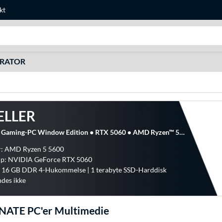
kt
Søg efter noget
URATOR
ELLER
ALTERNATE Gaming-PC Window Edition • RTX 5060 • AMD Ryzen™ 5 5600 • 16 GB RAM, Gaming PC
r: AMD Ryzen 5 5600
hip: NVIDIA GeForce RTX 5060
: 16 GB DDR 4-Hukommelse | 1 terabyte SSD-Harddisk
ndes ikke
NATE PC'er Multimedie