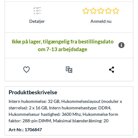
0.0 Stjer
Anmeld nu
Detaljer
Ikke på lager, tilgængelig fra bestillingsdato
om 7-13 arbejdsdage
Produktbeskrivelse
Intern hukommelse: 32 GB, Hukommelseslayout (moduler x
størrelse): 2 x 16 GB, Intern hukommelsestype: DDR4,
Hukommelsesur hastighed: 3600 Mhz, Hukommelse form
faktor: 288-pin DIMM, Maksimal blænderåbning: 20
Art-Nr.: 1706847