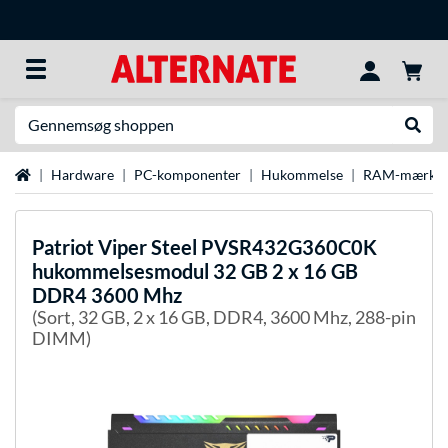
Søg efter noget
Udfør
Startside
Hardware
PC-komponenter
Hukommelse
RAM-mærke
Patriot
Viper Steel PVSR432G360C0K
hukommelsesmodul 32 GB 2 x 16 GB
DDR4 3600 Mhz
(Sort, 32 GB, 2 x 16 GB, DDR4, 3600 Mhz, 288-pin
DIMM)