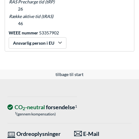
RAS Precharge tid (tRP)
26
Række aktive tid (tRAS)
46
WEEE nummer
53357902
Ansvarlig person i EU
tilbage til start
CO
-neutral
forsendelse
1
2
1
(gennem kompensation)
Ordreoplysninger
E-Mail