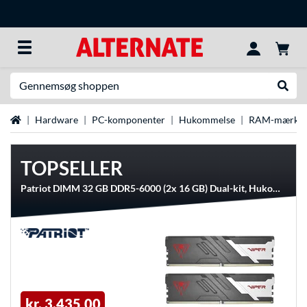
Søg efter noget
Udfør
Startside
Hardware
PC-komponenter
Hukommelse
RAM-mærke
TOPSELLER
Patriot DIMM 32 GB DDR5-6000 (2x 16 GB) Dual-kit, Hukommelse
kr. 3.435,00