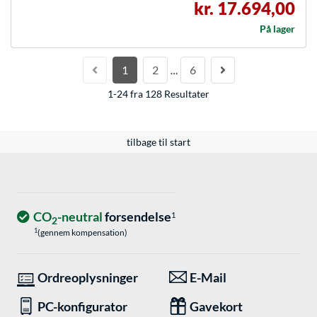
kr. 17.694,00
På lager
1
2
6
…
1-24 fra 128 Resultater
tilbage til start
CO
-neutral
forsendelse
1
2
1
(gennem kompensation)
Ordreoplysninger
E-Mail
PC-konfigurator
Gavekort