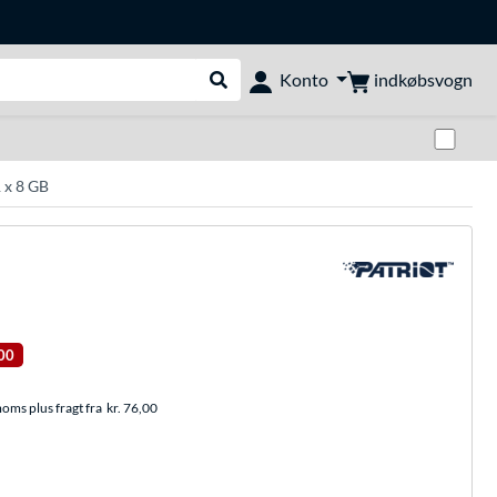
indkøbsvogn
Konto
Udfør søgning
Skif
 x 8 GB
00
moms plus fragt fra
kr. 76,00