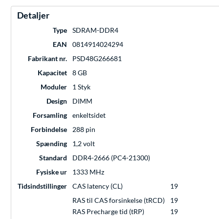
Detaljer
Type
SDRAM-DDR4
EAN
0814914024294
Fabrikant nr.
PSD48G266681
Kapacitet
8 GB
Moduler
1 Styk
Design
DIMM
Forsamling
enkeltsidet
Forbindelse
288 pin
Spænding
1,2 volt
Standard
DDR4-2666 (PC4-21300)
Fysiske ur
1333 MHz
Tidsindstillinger
CAS latency (CL)
19
RAS til CAS forsinkelse (tRCD)
19
RAS Precharge tid (tRP)
19