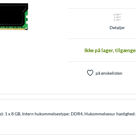
Detaljer
Ikke på lager, tilgæng
på ønskelisten
se): 1 x 8 GB, Intern hukommelsestype: DDR4, Hukommelsesur hastighe