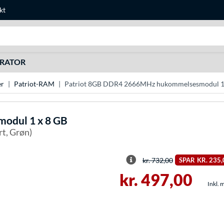
kt
Søg efter noget
URATOR
r
Patriot-RAM
Patriot 8GB DDR4 2666MHz hukommelsesmodul 1
dul 1 x 8 GB
t, Grøn)
kr. 732,00
SPAR
KR. 235,
kr. 497,00
Inkl. 