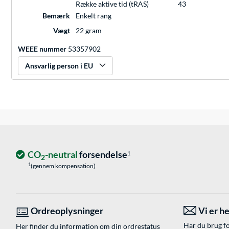
Række aktive tid (tRAS)
43
Bemærk
Enkelt rang
Vægt
22 gram
WEEE nummer
53357902
Ansvarlig person i EU
CO
-neutral
forsendelse
1
2
1
(gennem kompensation)
Ordreoplysninger
Vi er he
Har du brug fo
Her finder du information om din ordrestatus