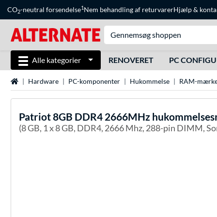
1
CO
-neutral forsendelse
Nem behandling af returvarer
Hjælp
&
konta
2
Alle kategorier
RENOVERET
PC CONFIG
Startside
Hardware
PC-komponenter
Hukommelse
RAM-mærke
Patriot
8GB DDR4 2666MHz hukommelsesmo
(8 GB, 1 x 8 GB, DDR4, 2666 Mhz, 288-pin DIMM, Sor