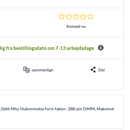
0.0 Stjerner hos 0 
Anmeld nu
elig fra bestillingsdato om 7-13 arbejdsdage
sammenlign
Del
d: 2666 Mhz, Hukommelse form faktor: 288-pin DIMM, Maksimal