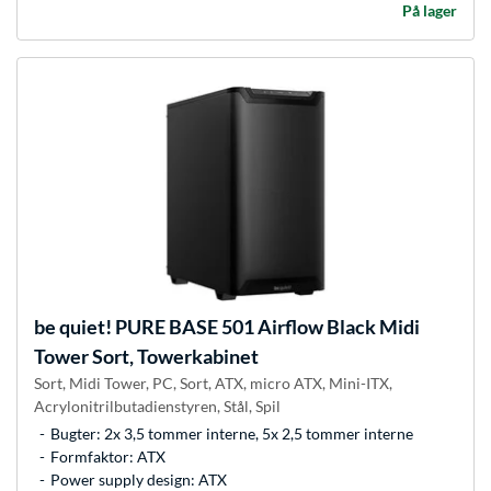
På lager
be quiet!
PURE BASE 501 Airflow Black Midi
Tower Sort, Towerkabinet
Sort, Midi Tower, PC, Sort, ATX, micro ATX, Mini-ITX,
Acrylonitrilbutadienstyren, Stål, Spil
Bugter: 2x 3,5 tommer interne, 5x 2,5 tommer interne
Formfaktor: ATX
Power supply design: ATX