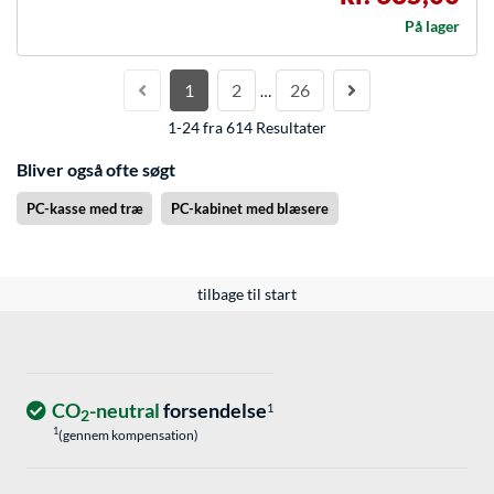
På lager
1
2
26
…
1-24 fra 614 Resultater
Bliver også ofte søgt
PC-kasse med træ
PC-kabinet med blæsere
tilbage til start
CO
-neutral
forsendelse
1
2
1
(gennem kompensation)