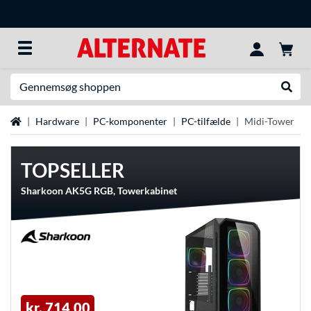
Søg efter noget
Udfør
Startside
Hardware
PC-komponenter
PC-tilfælde
Midi-Tower
TOPSELLER
Sharkoon AK5G RGB, Towerkabinet
kr. 714,00