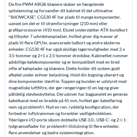
De fire PWM ARGB-blæsere skaber en fængslende
spilstemning og forvandler dit kabinet til det ultimative
"SHOWCASE". CG530 4F har plads til mange komponenter,
uanset om det er til strømforsyninger (210 mm) eller
grafikprocessorer (410 mm). Etuiet understøtter ATX-bundkort
og tilbyder 7 udvidelsespladser, hvilket giver dig masser af
plads til flere GPU'er, avancerede lydkort og andre eksterne
enheder. CG530 4F har også alsidige lagermuligheder med 2 x
3,5-tommer og 2+1 x 2,5-tommer drevbåse. Kabinettet rummer
adskillige kølekomponenter og er kompatibelt med en bred
vifte af køleplader og blæsere. Dette holder dit system godt
afkølet under enhver belastning. Hold din bygning uberørt og
dine komponenter støvfrie. Toppen og bunden er udstyret med
magnetiske luftfiltre, der gør rengøringen til en leg og giver
pålidelig støvbeskyttelse. Derudover har bagpanelet en generøs
kabelkanal med en bredde på 45 mm, hvilket gør kabelføring
nem og problemfri. Nyd en ren, ryddelig konfiguration, der
forbedrer luftstrømmen og forenkler vedligeholdelsen.
Yderligere I/O-porte såsom dobbelte USB 3.0-, USB-C- og 2-i-1-
lydgrænseflader for problemfri tilslutning til flere enheder,
flere anvendelser og bedre systemintegration.