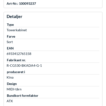
Art-Nr.: 100093237
Detaljer
Type
Towerkabinet
Farve
Sort
EAN
6933412765158
Fabrikant nr.
R-CG530-BKADA4-G-1
produceret i
Kina
Design
MIDI-tårn
Bundkort formfaktor
ATX