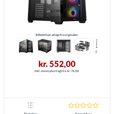
Billedet kan afvige fra originalen.
kr. 552,00
Inkl. moms plus fragt fra
kr. 76,00
0.0 Stjer
Anmeld nu
Detaljer