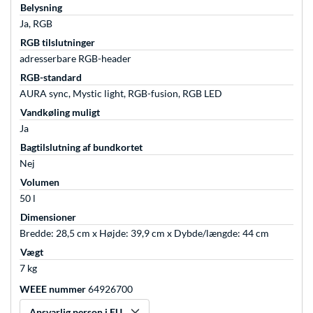
Belysning
Ja, RGB
RGB tilslutninger
adresserbare RGB-header
RGB-standard
AURA sync, Mystic light, RGB-fusion, RGB LED
Vandkøling muligt
Ja
Bagtilslutning af bundkortet
Nej
Volumen
50 l
Dimensioner
Bredde: 28,5 cm x Højde: 39,9 cm x Dybde/længde: 44 cm
Vægt
7 kg
WEEE nummer
64926700
Ansvarlig person i EU