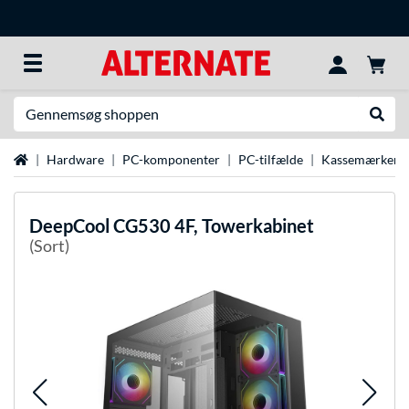
Søg efter noget
Udfør
Startside
Hardware
PC-komponenter
PC-tilfælde
Kassemærker
DeepCool
CG530 4F, Towerkabinet
(Sort)