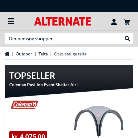
Søg efter noget
Udfør
Startside
Outdoor
Telte
Oppustelige telte
TOPSELLER
Coleman Pavillon Event Shelter Air L
kr. 4.075,00