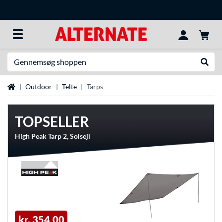
Søg efter noget
Udfør
Startside
Outdoor
Telte
Tarps
TOPSELLER
High Peak Tarp 2, Solsejl
kr. 354,00