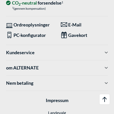
CO
-neutral
forsendelse
1
2
1
(gennem kompensation)
Ordreoplysninger
E-Mail
PC-konfigurator
Gavekort
Kundeservice
om ALTERNATE
Nem betaling
Impressum
Landevalg