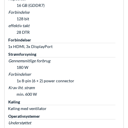
16 GB (GDDR7)
Forbindelse
128 bit
effektiv takt
28 DTR
Forbindelser
1x HDMI, 3x DisplayPort
Strømforsyning
Gennemsnitlige forbrug
180 W
Forbindelser
1x 8-pin (6 + 2) power connector
Krav iht. strøm
min. 600 W
Køling
Køling med ventilator
Operativsystemer
Understøttet