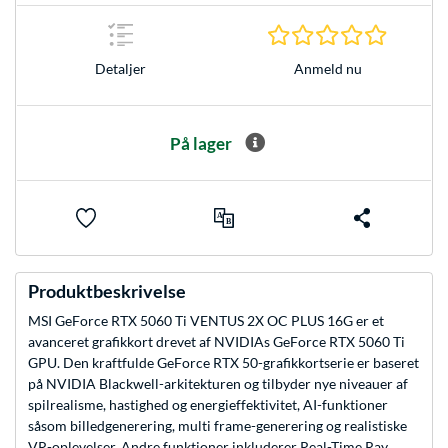
0.0 Stjer
Anmeld nu
Detaljer
På lager
Produktbeskrivelse
MSI GeForce RTX 5060 Ti VENTUS 2X OC PLUS 16G er et
avanceret grafikkort drevet af NVIDIAs GeForce RTX 5060 Ti
GPU. Den kraftfulde GeForce RTX 50-grafikkortserie er baseret
på NVIDIA Blackwell-arkitekturen og tilbyder nye niveauer af
spilrealisme, hastighed og energieffektivitet, AI-funktioner
såsom billedgenerering, multi frame-generering og realistiske
VR-oplevelser. Andre funktioner inkluderer Real-Time Ray