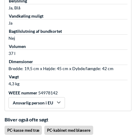
Belysning
Ja, Blå
Vandkøling muligt
Ja
Bagtilslutning af bundkortet
Nej
Volumen
37 l
Dimensioner
Bredde: 19,5 cm x Højde: 45 cm x Dybde/længde: 42 cm
Vægt
4,3 kg
WEEE nummer
54978142
Ansvarlig person i EU
Bliver også ofte søgt
PC-kasse med træ
PC-kabinet med blæsere