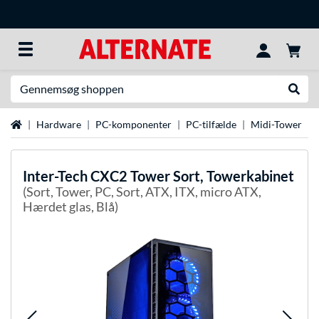
Søg efter noget
Udfør
Startside
Hardware
PC-komponenter
PC-tilfælde
Midi-Tower
Inter-Tech
CXC2 Tower Sort, Towerkabinet
(Sort, Tower, PC, Sort, ATX, ITX, micro ATX,
Hærdet glas, Blå)