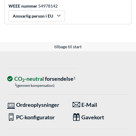
WEEE nummer
54978142
Ansvarlig person i EU
tilbage til start
CO
-neutral
forsendelse
1
2
1
(gennem kompensation)
Ordreoplysninger
E-Mail
PC-konfigurator
Gavekort