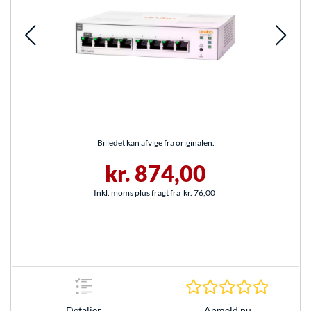
Billedet kan afvige fra originalen.
kr. 874,00
Inkl. moms plus fragt fra
kr. 76,00
0.0 Stjer
Anmeld nu
Detaljer