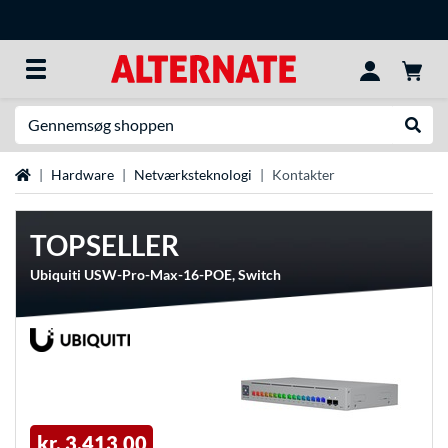
Søg efter noget
Udfør
Startside
Hardware
Netværksteknologi
Kontakter
TOPSELLER
Ubiquiti USW-Pro-Max-16-POE, Switch
kr. 3.413,00