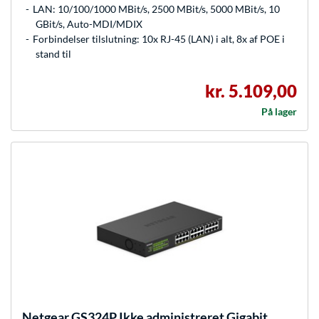
LAN: 10/100/1000 MBit/s, 2500 MBit/s, 5000 MBit/s, 10
GBit/s, Auto-MDI/MDIX
Forbindelser tilslutning: 10x RJ-45 (LAN) i alt, 8x af POE i
stand til
kr. 5.109,00
På lager
Netgear
GS324P Ikke administreret Gigabit