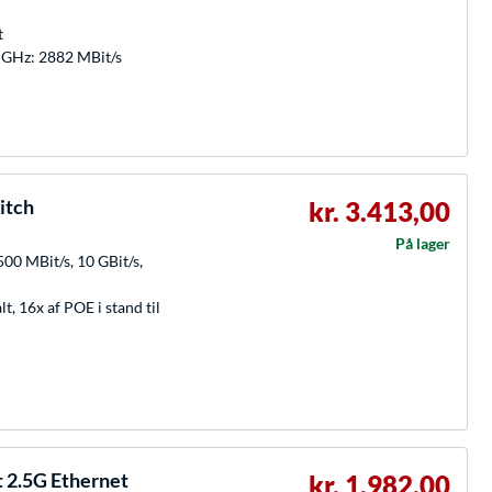
t
5 GHz: 2882 MBit/s
itch
kr. 3.413,00
På lager
00 MBit/s, 10 GBit/s,
t, 16x af POE i stand til
 2.5G Ethernet
kr. 1.982,00