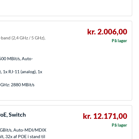
kr. 2.006,00
-band (2,4 GHz / 5 GHz),
På lager
500 MBit/s, Auto-
t, 1x RJ-11 (analog), 1x
5 GHz: 2880 MBit/s
oE, Switch
kr. 12.171,00
På lager
0 GBit/s, Auto-MDI/MDIX
t, 32x af POE i stand til