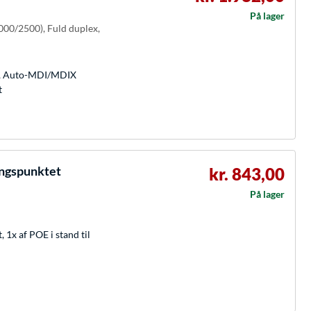
På lager
1000/2500), Fuld duplex,
/s, Auto-MDI/MDIX
t
angspunktet
kr. 843,00
På lager
, 1x af POE i stand til