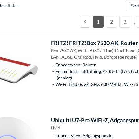
Sorter
Resultater
1
2
3
…
FRITZ!
FRITZ!Box 7530 AX, Router
Box 7530 AX, Wi-Fi 6 (802.11ax), Dual-band (
LAN, ADSL, Grå, Rød, Hvid, Bordplade router
Enhedstypen: Router
Forbindelser tilslutning: 4x RJ-45 (LAN) i a
(analog)
Wi-Fi: Trådløs 2,4 GHz: 600 MBit/s, Wi-Fi 
Ubiquiti
U7-Pro WiFi-7, Adgangspu
Hvid
Enhedstypen: Adgangspunktet