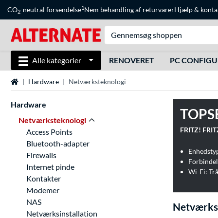
1
CO
-neutral forsendelse
Nem behandling af returvarer
Hjælp
&
konta
2
Alle kategorier
RENOVERET
PC CONFIG
Startside
Hardware
Netværksteknologi
Hardware
TOPS
Netværksteknologi
FRITZ! FRIT
Access Points
Bluetooth-adapter
Enhedsty
Firewalls
Internet pinde
Wi-Fi: Tr
Kontakter
Modemer
NAS
Netværks
Netværksinstallation