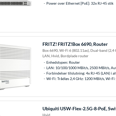
Power over Ethernet [PoE]: 32x RJ-45 stik
FRITZ!
FRITZ!Box 6690, Router
Box 6690, Wi-Fi 6 (802.11ax), Dual-band (2,4 
LAN, Hvid, Bordplade router
Enhedstypen: Router
LAN: 10/100/1000 MBit/s, 2500 MBit/s, 
Forbindelser tilslutning: 4x RJ-45 (LAN) i al
Wi-Fi: Trådløs 2,4 GHz: 1200 MBit/s, Wi-Fi
Ubiquiti
USW-Flex-2.5G-8-PoE, Swi
Hvid