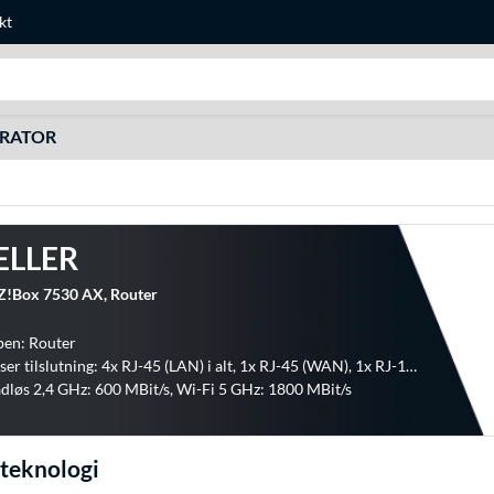
kt
Søg efter noget
URATOR
ELLER
Z!Box 7530 AX, Router
pen: Router
Forbindelser tilslutning: 4x RJ-45 (LAN) i alt, 1x RJ-45 (WAN), 1x RJ-11 (analog)
ådløs 2,4 GHz: 600 MBit/s, Wi-Fi 5 GHz: 1800 MBit/s
teknologi