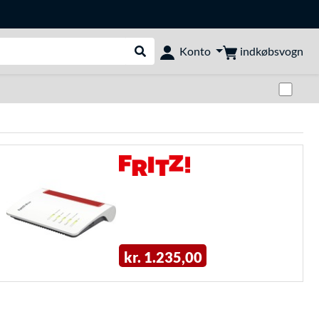
indkøbsvogn
Konto
Udfør søgning
Skif
kr. 1.235,00