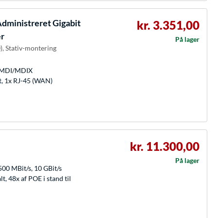
dministreret Gigabit
kr. 3.351,00
er
På lager
), Stativ-montering
o-MDI/MDIX
lt, 1x RJ-45 (WAN)
kr. 11.300,00
På lager
500 MBit/s, 10 GBit/s
t, 48x af POE i stand til