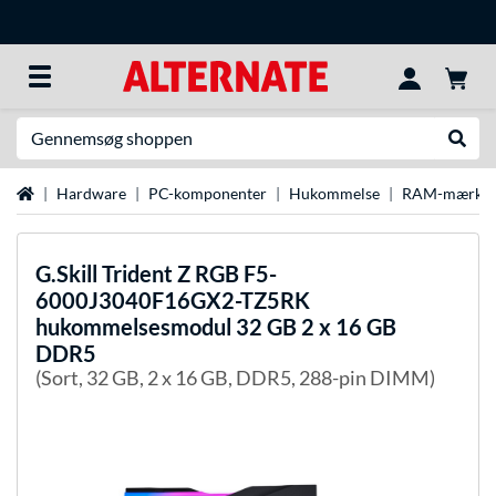
Søg efter noget
Udfør
Startside
Hardware
PC-komponenter
Hukommelse
RAM-mærke
G.Skill
Trident Z RGB F5-
6000J3040F16GX2-TZ5RK
hukommelsesmodul 32 GB 2 x 16 GB
DDR5
(Sort, 32 GB, 2 x 16 GB, DDR5, 288-pin DIMM)