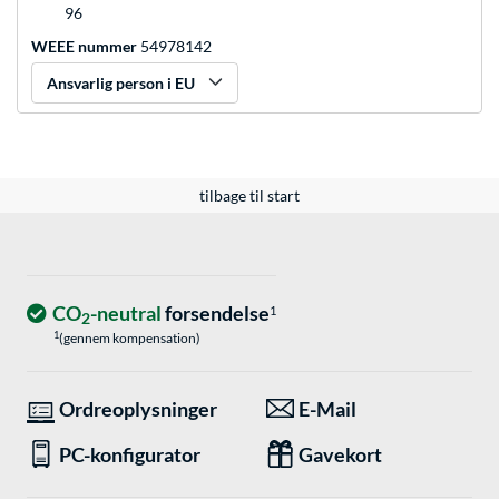
96
WEEE nummer
54978142
Ansvarlig person i EU
tilbage til start
CO
-neutral
forsendelse
1
2
1
(gennem kompensation)
Ordreoplysninger
E-Mail
PC-konfigurator
Gavekort