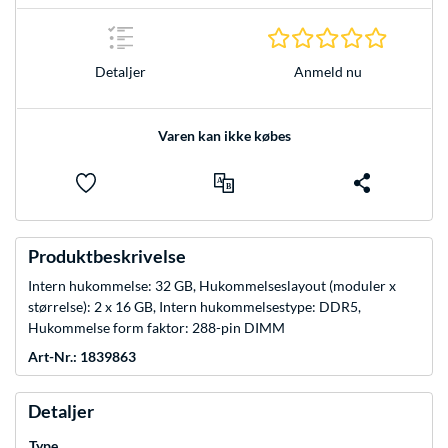
0.0 Stjer
Anmeld nu
Detaljer
Varen kan ikke købes
Produktbeskrivelse
Intern hukommelse: 32 GB, Hukommelseslayout (moduler x
størrelse): 2 x 16 GB, Intern hukommelsestype: DDR5,
Hukommelse form faktor: 288-pin DIMM
Art-Nr.: 1839863
Detaljer
Type