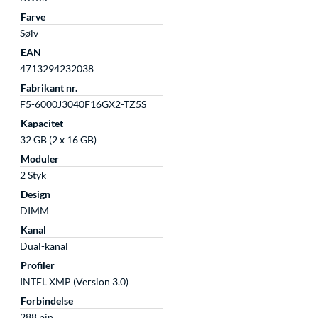
Farve
Sølv
EAN
4713294232038
Fabrikant nr.
F5-6000J3040F16GX2-TZ5S
Kapacitet
32 GB (2 x 16 GB)
Moduler
2 Styk
Design
DIMM
Kanal
Dual-kanal
Profiler
INTEL XMP (Version 3.0)
Forbindelse
288 pin