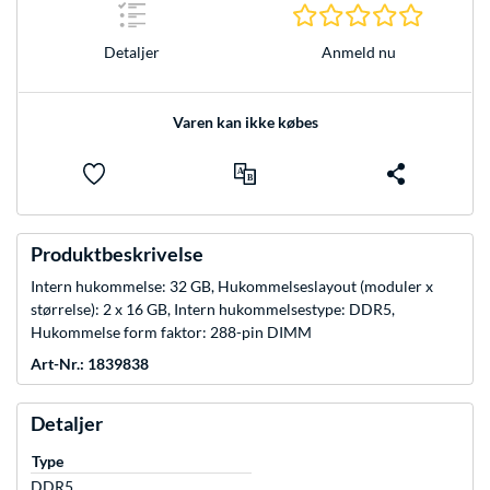
0.0 Stjer
Anmeld nu
Detaljer
Varen kan ikke købes
Produktbeskrivelse
Intern hukommelse: 32 GB, Hukommelseslayout (moduler x
størrelse): 2 x 16 GB, Intern hukommelsestype: DDR5,
Hukommelse form faktor: 288-pin DIMM
Art-Nr.: 1839838
Detaljer
Type
DDR5