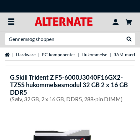
Søg efter noget
Udfør
Startside
Hardware
PC-komponenter
Hukommelse
RAM-mærke
G.Skill
Trident Z F5-6000J3040F16GX2-
TZ5S hukommelsesmodul 32 GB 2 x 16 GB
DDR5
(Sølv, 32 GB, 2 x 16 GB, DDR5, 288-pin DIMM)