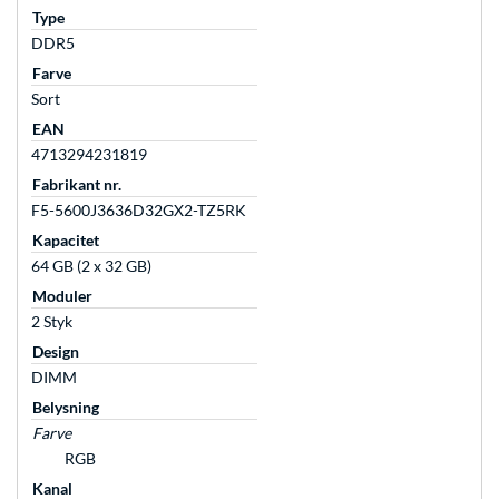
Type
DDR5
Farve
Sort
EAN
4713294231819
Fabrikant nr.
F5-5600J3636D32GX2-TZ5RK
Kapacitet
64 GB (2 x 32 GB)
Moduler
2 Styk
Design
DIMM
Belysning
Farve
RGB
Kanal