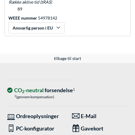
Række aktive tid (tRAS)
89
WEEE nummer
54978142
Ansvarlig person i EU
tilbage til start
CO
-neutral
forsendelse
1
2
1
(gennem kompensation)
Ordreoplysninger
E-Mail
PC-konfigurator
Gavekort