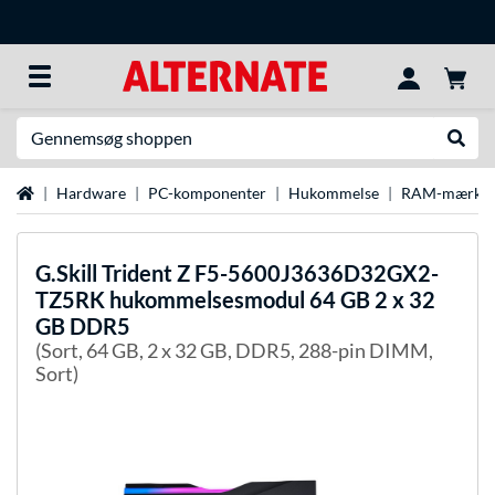
Søg efter noget
Udfør
Startside
Hardware
PC-komponenter
Hukommelse
RAM-mærke
G.Skill
Trident Z F5-5600J3636D32GX2-
TZ5RK hukommelsesmodul 64 GB 2 x 32
GB DDR5
(Sort, 64 GB, 2 x 32 GB, DDR5, 288-pin DIMM,
Sort)