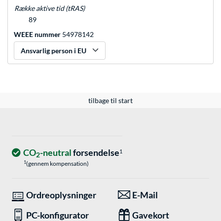
Række aktive tid (tRAS)
89
WEEE nummer
54978142
Ansvarlig person i EU
tilbage til start
CO
-neutral
forsendelse
1
2
1
(gennem kompensation)
Ordreoplysninger
E-Mail
PC-konfigurator
Gavekort