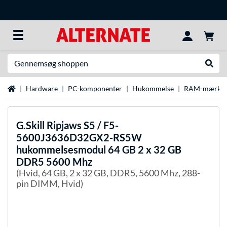
Søg efter noget
Udfør
Startside
Hardware
PC-komponenter
Hukommelse
RAM-mærke
G.Skill
Ripjaws S5 / F5-
5600J3636D32GX2-RS5W
hukommelsesmodul 64 GB 2 x 32 GB
DDR5 5600 Mhz
(Hvid, 64 GB, 2 x 32 GB, DDR5, 5600 Mhz, 288-
pin DIMM, Hvid)