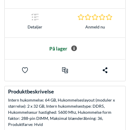
0.0 Stjer
Anmeld nu
Detaljer
På lager
Produktbeskrivelse
Intern hukommelse: 64 GB, Hukommelseslayout (moduler x
størrelse): 2 x 32 GB, Intern hukommelsestype: DDR5,
Hukommelsesur hastighed: 5600 Mhz, Hukommelse form
faktor: 288-pin DIMM, Maksimal blænderåbning: 36,
Produktfarve: Hvid