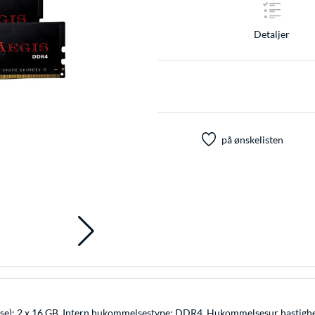
Detaljer
på ønskelisten
lse): 2 x 16 GB, Intern hukommelsestype: DDR4, Hukommelsesur hastig