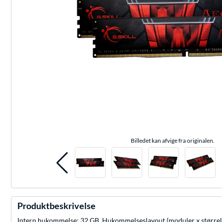
Billedet kan afvige fra originalen.
Produktbeskrivelse
Intern hukommelse: 32 GB, Hukommelseslayout (moduler x større