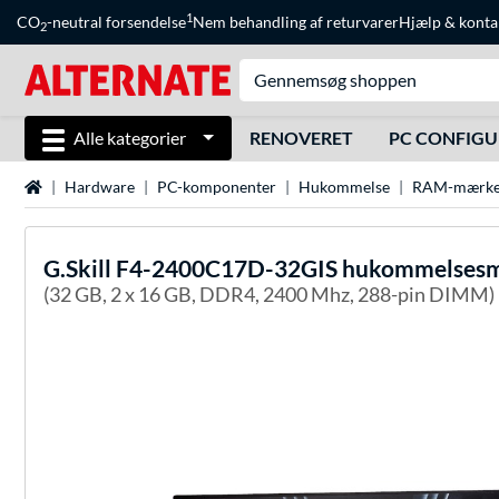
1
CO
-neutral forsendelse
Nem behandling af returvarer
Hjælp
&
konta
2
Alle kategorier
RENOVERET
PC CONFIG
Startside
Hardware
PC-komponenter
Hukommelse
RAM-mærke
G.Skill
F4-2400C17D-32GIS hukommelsesmo
(32 GB, 2 x 16 GB, DDR4, 2400 Mhz, 288-pin DIMM)