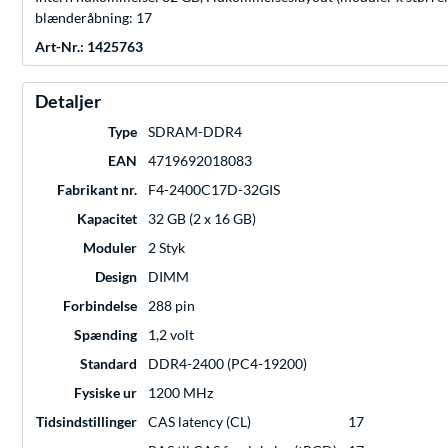
blænderåbning: 17
Art-Nr.: 1425763
Detaljer
Type
SDRAM-DDR4
EAN
4719692018083
Fabrikant nr.
F4-2400C17D-32GIS
Kapacitet
32 GB (2 x 16 GB)
Moduler
2 Styk
Design
DIMM
Forbindelse
288 pin
Spænding
1,2 volt
Standard
DDR4-2400 (PC4-19200)
Fysiske ur
1200 MHz
Tidsindstillinger
CAS latency (CL)
17