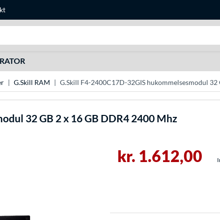
kt
Søg efter noget
URATOR
r
G.Skill RAM
G.Skill F4-2400C17D-32GIS hukommelsesmodul 32
dul 32 GB 2 x 16 GB DDR4 2400 Mhz
kr. 1.612,00
I