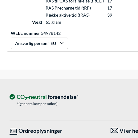
RAS til CAS forsinkelse (tRCD)
17
RAS Precharge tid (tRP)
17
Række aktive tid (tRAS)
39
Vægt
65 gram
WEEE nummer
54978142
Ansvarlig person i EU
CO
-neutral
forsendelse
1
2
1
(gennem kompensation)
Ordreoplysninger
Vi er he