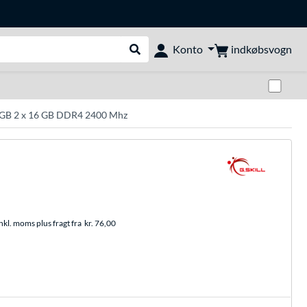
indkøbsvogn
Konto
Udfør søgning
Skif
 GB 2 x 16 GB DDR4 2400 Mhz
nkl. moms plus fragt fra
kr. 76,00