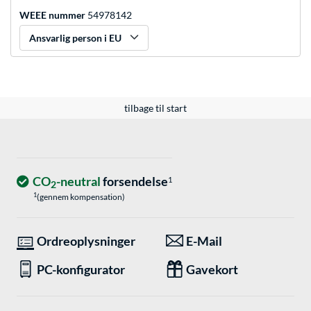
WEEE nummer
54978142
Ansvarlig person i EU
tilbage til start
CO
-neutral
forsendelse
1
2
1
(gennem kompensation)
Ordreoplysninger
E-Mail
PC-konfigurator
Gavekort