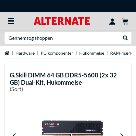
Søg efter noget
Udfør
Startside
Hardware
PC-komponenter
Hukommelse
RAM-mærke
G.Skill
DIMM 64 GB DDR5-5600 (2x 32
GB) Dual-Kit, Hukommelse
(Sort)