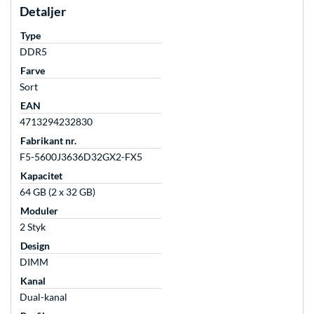
Detaljer
Type
DDR5
Farve
Sort
EAN
4713294232830
Fabrikant nr.
F5-5600J3636D32GX2-FX5
Kapacitet
64 GB (2 x 32 GB)
Moduler
2 Styk
Design
DIMM
Kanal
Dual-kanal