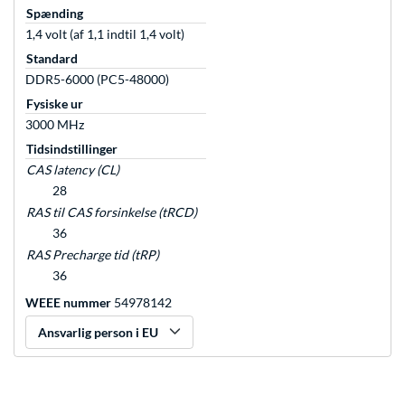
Spænding
1,4 volt (af 1,1 indtil 1,4 volt)
Standard
DDR5-6000 (PC5-48000)
Fysiske ur
3000 MHz
Tidsindstillinger
CAS latency (CL)
28
RAS til CAS forsinkelse (tRCD)
36
RAS Precharge tid (tRP)
36
WEEE nummer
54978142
Ansvarlig person i EU