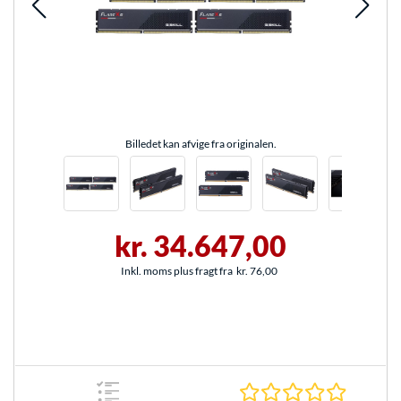
Billedet kan afvige fra originalen.
kr. 34.647,00
Inkl. moms plus fragt fra
kr. 76,00
0.0 Stjer