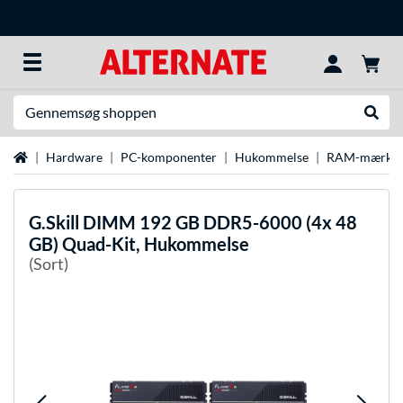
Søg efter noget
Udfør
Startside
Hardware
PC-komponenter
Hukommelse
RAM-mærke
G.Skill
DIMM 192 GB DDR5-6000 (4x 48
GB) Quad-Kit, Hukommelse
(Sort)