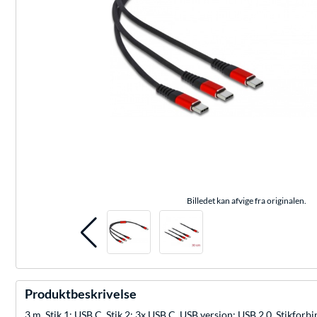
Billedet kan afvige fra originalen.
Produktbeskrivelse
3 m, Stik 1: USB C, Stik 2: 3x USB C, USB version: USB 2.0, Stikforb