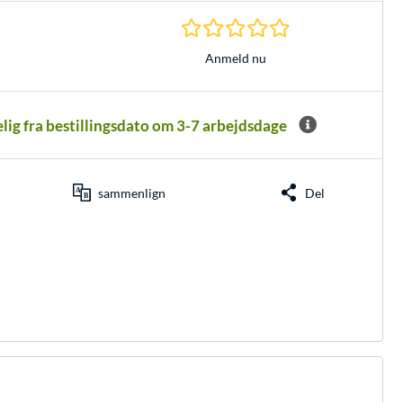
0.0 Stjerner hos 0 
Anmeld nu
elig fra bestillingsdato om 3-7 arbejdsdage
sammenlign
Del