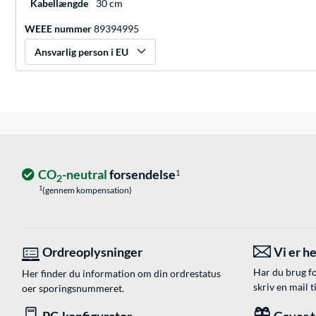
Kabellængde
30 cm
WEEE nummer
89394995
Ansvarlig person i EU
CO
-neutral
forsendelse
1
2
1
(gennem kompensation)
Ordreoplysninger
Vi er he
Har du brug fo
Her finder du information om din ordrestatus
skriv en mail t
oer sporingsnummeret.