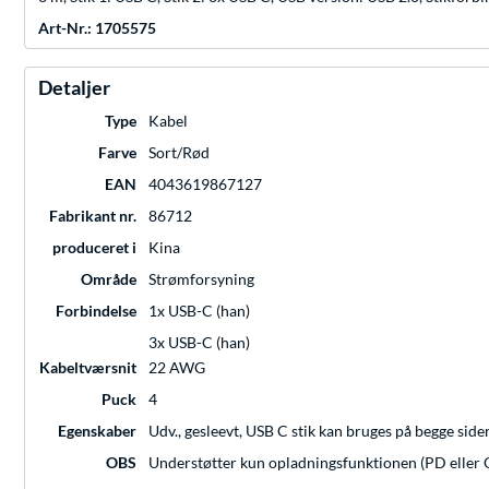
Art-Nr.: 1705575
Detaljer
Type
Kabel
Farve
Sort/Rød
EAN
4043619867127
Fabrikant nr.
86712
produceret i
Kina
Område
Strømforsyning
Forbindelse
1x USB-C (han)
3x USB-C (han)
Kabeltværsnit
22 AWG
Puck
4
Egenskaber
Udv., gesleevt, USB C stik kan bruges på begge side
OBS
Understøtter kun opladningsfunktionen (PD eller 