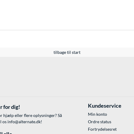
tilbage til start
Kundeservice
r for dig!
Min konto
r hjælp eller flere oplysninger? Så
il os
info@alternate.dk
!
Ordre status
Fortrydelsesret