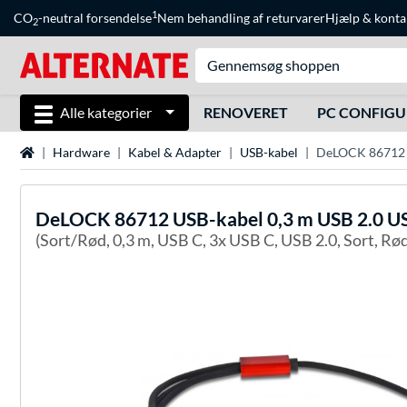
1
CO
-neutral forsendelse
Nem behandling af returvarer
Hjælp
&
konta
2
Alle kategorier
RENOVERET
PC CONFIG
Startside
Hardware
Kabel & Adapter
USB-kabel
DeLOCK 86712 U
DeLOCK
86712 USB-kabel 0,3 m USB 2.0 US
(Sort/Rød, 0,3 m, USB C, 3x USB C, USB 2.0, Sort, Rø