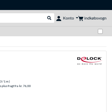
indkøbsvogn
Konto
Udfør søgning
Skif
33
/ 1 m
)
 plus fragt fra
kr. 76,00