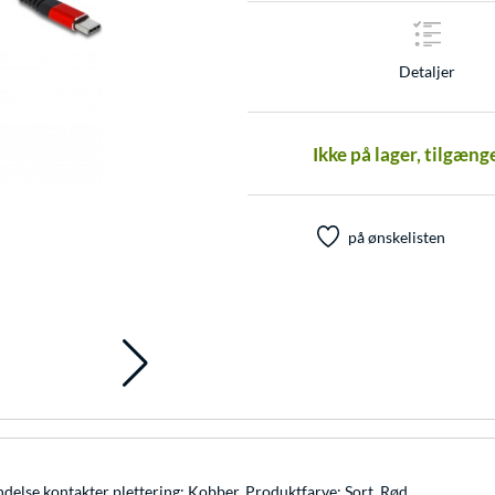
Detaljer
Ikke på lager, tilgæng
på ønskelisten
indelse kontakter plettering: Kobber, Produktfarve: Sort, Rød