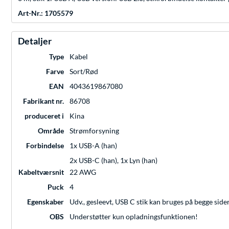
Art-Nr.: 1705579
Detaljer
Type
Kabel
Farve
Sort/Rød
EAN
4043619867080
Fabrikant nr.
86708
produceret i
Kina
Område
Strømforsyning
Forbindelse
1x USB-A (han)
2x USB-C (han), 1x Lyn (han)
Kabeltværsnit
22 AWG
Puck
4
Egenskaber
Udv., gesleevt, USB C stik kan bruges på begge side
OBS
Understøtter kun opladningsfunktionen!