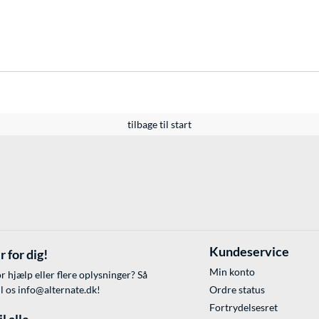
tilbage til start
Kundeservice
r for dig!
Min konto
r hjælp eller flere oplysninger? Så
il os
info@alternate.dk
!
Ordre status
Fortrydelsesret