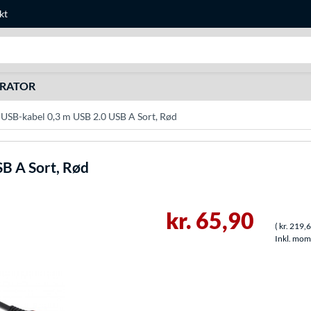
kt
Søg efter noget
URATOR
SB-kabel 0,3 m USB 2.0 USB A Sort, Rød
B A Sort, Rød
kr. 65,90
(
kr. 219,
Inkl. moms