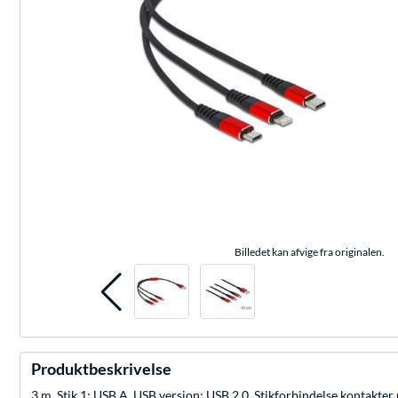
Billedet kan afvige fra originalen.
Produktbeskrivelse
3 m, Stik 1: USB A, USB version: USB 2.0, Stikforbindelse kontakter