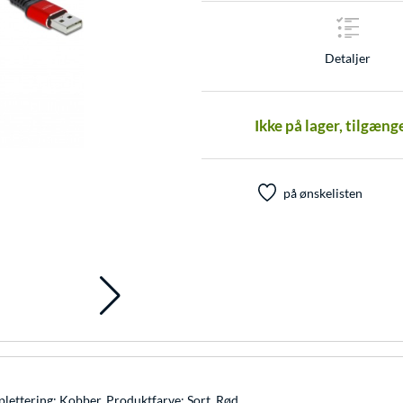
Detaljer
Ikke på lager, tilgæng
på ønskelisten
 plettering: Kobber, Produktfarve: Sort, Rød