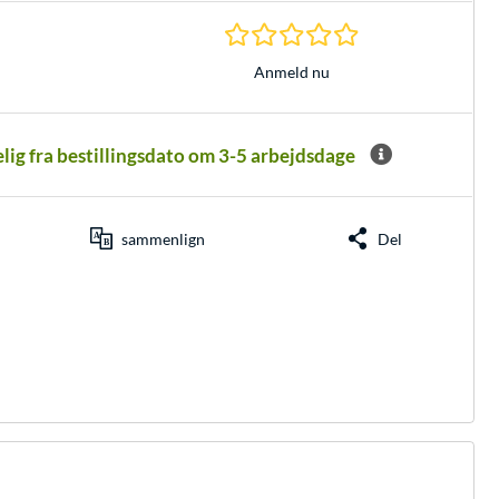
0.0 Stjerner hos 0 
Anmeld nu
elig fra bestillingsdato om 3-5 arbejdsdage
sammenlign
Del