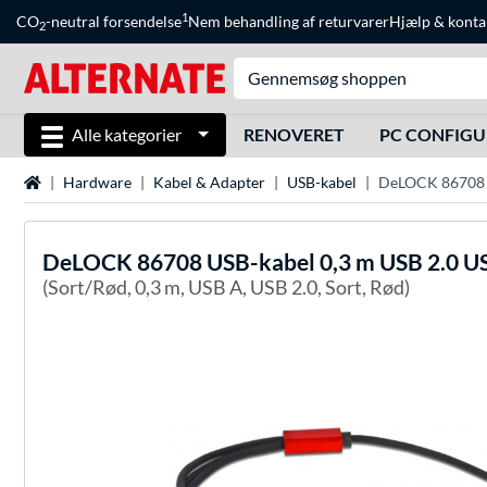
1
CO
-neutral forsendelse
Nem behandling af returvarer
Hjælp
&
konta
2
Alle kategorier
RENOVERET
PC CONFIG
Startside
Hardware
Kabel & Adapter
USB-kabel
DeLOCK 86708 U
DeLOCK
86708 USB-kabel 0,3 m USB 2.0 US
(Sort/Rød, 0,3 m, USB A, USB 2.0, Sort, Rød)