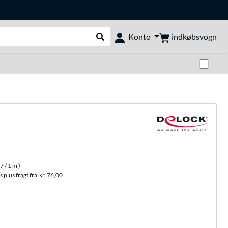
indkøbsvogn
Konto
Udfør søgning
Skif
67
/ 1 m
)
 plus fragt fra
kr. 76,00