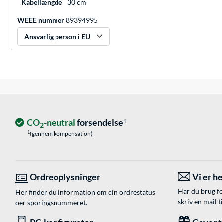
Kabellængde
30 cm
WEEE nummer
89394995
Ansvarlig person i EU
CO
-neutral
forsendelse
1
2
1
(gennem kompensation)
Ordreoplysninger
Vi er he
Har du brug fo
Her finder du information om din ordrestatus
skriv en mail t
oer sporingsnummeret.