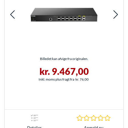
Billedet kan afvige fra originalen.
kr. 9.467,00
Inkl. moms plus fragt fra
kr. 76,00
0.0 Stjer
Anmeld nu
Detaljer