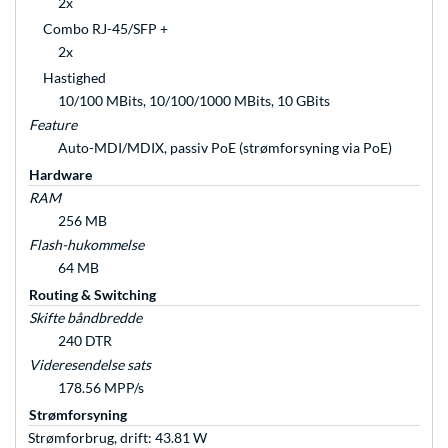
2x
Combo RJ-45/SFP +
2x
Hastighed
10/100 MBits, 10/100/1000 MBits, 10 GBits
Feature
Auto-MDI/MDIX, passiv PoE (strømforsyning via PoE)
Hardware
RAM
256 MB
Flash-hukommelse
64 MB
Routing & Switching
Skifte båndbredde
240 DTR
Videresendelse sats
178.56 MPP/s
Strømforsyning
Strømforbrug, drift: 43.81 W