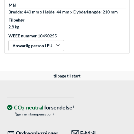
Mål
Bredde: 440 mm x Højde: 44 mm x Dybde/længde: 210 mm
Tilbehør
2,8 kg
WEEE nummer
10490255
Ansvarlig person i EU
tilbage til start
CO
-neutral
forsendelse
1
2
1
(gennem kompensation)
Ordreoplysninger
E-Mail