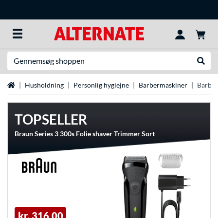
Søg efter noget
Udfør
Startside
Husholdning
Personlig hygiejne
Barbermaskiner
Barber
TOPSELLER
Braun Series 3 300s Folie shaver Trimmer Sort
kr. 316,00